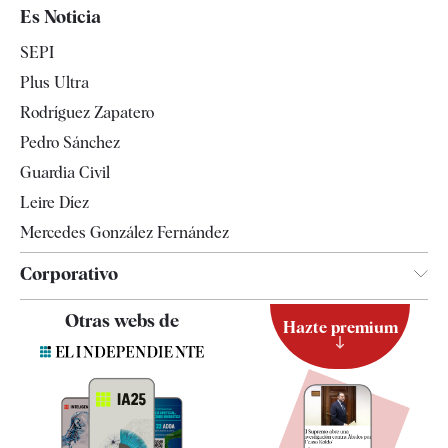
España
Es Noticia
Economía
SEPI
Internacional
Plus Ultra
Gente
Rodríguez Zapatero
Televisión
Pedro Sánchez
Tendencias
Guardia Civil
Leire Díez
Mercedes González Fernández
Corporativo
Contacto
Otras webs de
Hazte premium
Suscripción
Newsletter
Apps
Quiénes somos