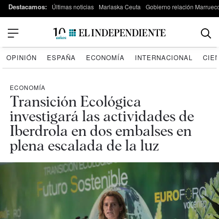
Destacamos:
Últimas noticias
Marlaska Ceuta
Gobierno relación Marruec
OPINIÓN
ESPAÑA
ECONOMÍA
INTERNACIONAL
CIE
ECONOMÍA
Transición Ecológica
investigará las actividades de
Iberdrola en dos embalses en
plena escalada de la luz