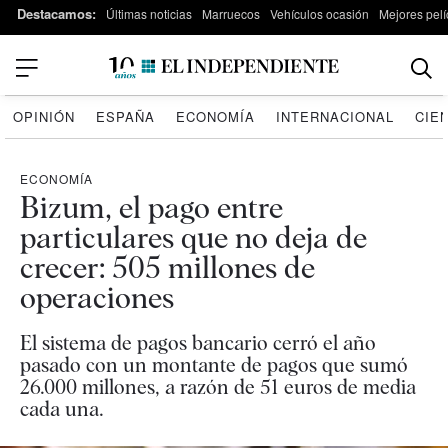
Destacamos:
Últimas noticias
Marruecos
Vehículos ocasión
Mejores pelí
OPINIÓN
ESPAÑA
ECONOMÍA
INTERNACIONAL
CIE
ECONOMÍA
Bizum, el pago entre
particulares que no deja de
crecer: 505 millones de
operaciones
El sistema de pagos bancario cerró el año
pasado con un montante de pagos que sumó
26.000 millones, a razón de 51 euros de media
cada una.