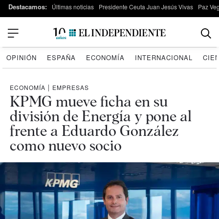
Destacamos:
Últimas noticias
Presidente Ceuta Juan Jesús Vivas
Paz Ve
OPINIÓN
ESPAÑA
ECONOMÍA
INTERNACIONAL
CIE
ECONOMÍA
|
EMPRESAS
KPMG mueve ficha en su
división de Energía y pone al
frente a Eduardo González
como nuevo socio