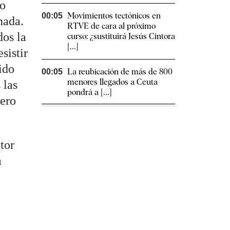
do
Movimientos tectónicos en
00:05
nada.
RTVE de cara al próximo
dos la
curso: ¿sustituirá Jesús Cintora
[...]
sistir
ido
La reubicación de más de 800
00:05
menores llegados a Ceuta
 las
pondrá a [...]
pero
ctor
a