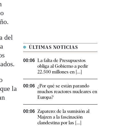
n
to
año.
a del
ja
ÚLTIMAS NOTICIAS
os
La falta de Presupuestos
00:06
cados.
obliga al Gobierno a pedir
22.500 millones en [...]
o
¿Por qué se están parando
00:06
que la
muchos reactores nucleares en
an
Europa?
Zapatero: de la sumisión al
00:06
Majzen a la fascinación
clandestina por las [...]