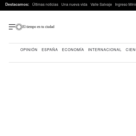
Destacamos:
Últimas noticias
Una nueva vida
Valle Salvaje
Ingreso Míni
El tiempo en tu ciudad
OPINIÓN
ESPAÑA
ECONOMÍA
INTERNACIONAL
CIEN