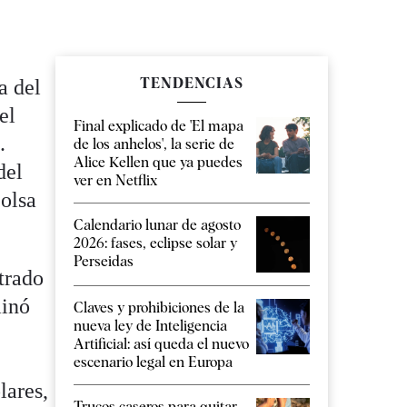
TENDENCIAS
a del
el
Final explicado de 'El mapa
.
de los anhelos', la serie de
Alice Kellen que ya puedes
del
ver en Netflix
olsa
Calendario lunar de agosto
2026: fases, eclipse solar y
Perseidas
trado
minó
Claves y prohibiciones de la
nueva ley de Inteligencia
Artificial: así queda el nuevo
escenario legal en Europa
lares,
Trucos caseros para quitar