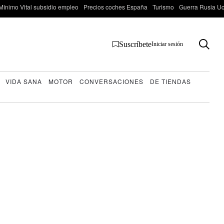
Mínimo Vital subsidio empleo
Precios coches España
Turismo
Guerra Rusia Ucr
Suscríbete
Iniciar sesión
VIDA SANA
MOTOR
CONVERSACIONES
DE TIENDAS