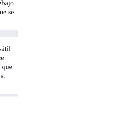
ebajo
que se
átil
ce
s que
a,