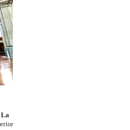
.
La
erior