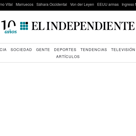
mo Vital
Marruecos
Sáhara Occidental
Von der Leyen
EEUU armas
Ingreso 
CIA
SOCIEDAD
GENTE
DEPORTES
TENDENCIAS
TELEVISIÓN
ARTÍCULOS