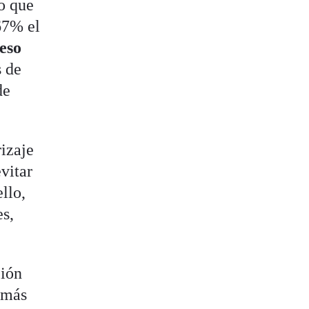
o que
67% el
eso
s de
de
izaje
vitar
llo,
es,
ción
e más