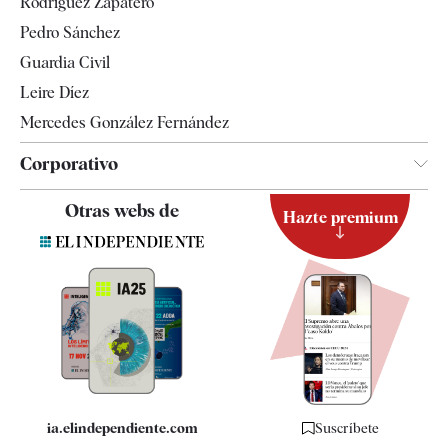
Rodríguez Zapatero
Televisión
Pedro Sánchez
Tendencias
Guardia Civil
Leire Díez
Mercedes González Fernández
Corporativo
Contacto
Otras webs de
Hazte premium
Suscripción
Newsletter
Apps
Quiénes somos
Especificaciones
ia.elindependiente.com
Suscríbete