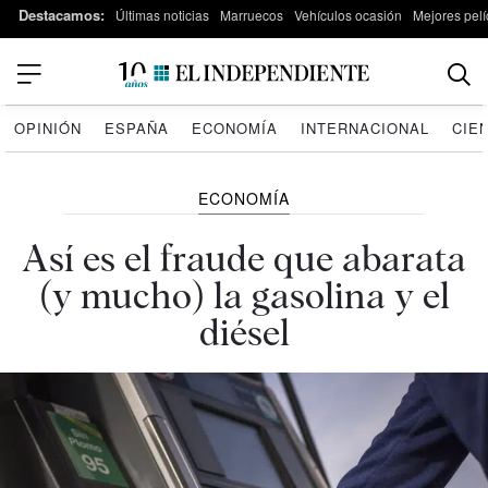
Destacamos:
Últimas noticias
Marruecos
Vehículos ocasión
Mejores pelí
OPINIÓN
ESPAÑA
ECONOMÍA
INTERNACIONAL
CIE
ECONOMÍA
Así es el fraude que abarata
(y mucho) la gasolina y el
diésel