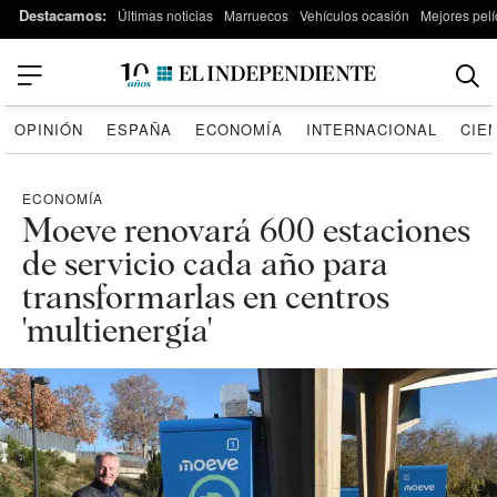
Destacamos:
Últimas noticias
Marruecos
Vehículos ocasión
Mejores pelí
OPINIÓN
ESPAÑA
ECONOMÍA
INTERNACIONAL
CIE
ECONOMÍA
Moeve renovará 600 estaciones
de servicio cada año para
transformarlas en centros
'multienergía'