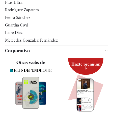
Plus Ultra
Gente
Rodríguez Zapatero
Televisión
Pedro Sánchez
Tendencias
Guardia Civil
Leire Díez
Mercedes González Fernández
Corporativo
Contacto
Otras webs de
Hazte premium
Suscripción
Newsletter
Apps
Quiénes somos
Especificaciones