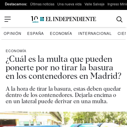
Destacamos:
Últimas noticias
Una nueva vida
Valle Salvaje
Ingreso Míni
OPINIÓN
ESPAÑA
ECONOMÍA
INTERNACIONAL
CIE
ECONOMÍA
¿Cuál es la multa que pueden
ponerte por no tirar la basura
en los contenedores en Madrid?
A la hora de tirar la basura, estas deben quedar
dentro de los contenedores. Dejarla encima o
en un lateral puede derivar en una multa.