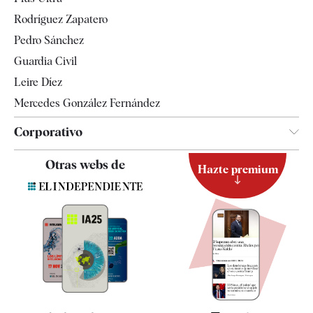
Gente
Rodríguez Zapatero
Televisión
Pedro Sánchez
Tendencias
Guardia Civil
Leire Díez
Mercedes González Fernández
Corporativo
Contacto
Otras webs de
Hazte premium
Suscripción
Newsletter
Apps
Quiénes somos
Especificaciones