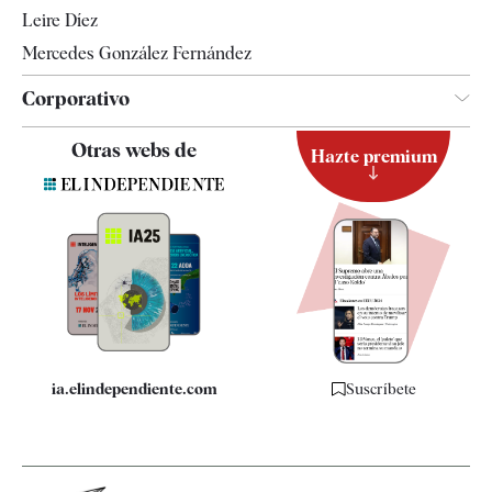
Leire Díez
Mercedes González Fernández
Corporativo
Contacto
Otras webs de
Hazte premium
Suscripción
Newsletter
Apps
Quiénes somos
Especificaciones
ia.elindependiente.com
Suscríbete