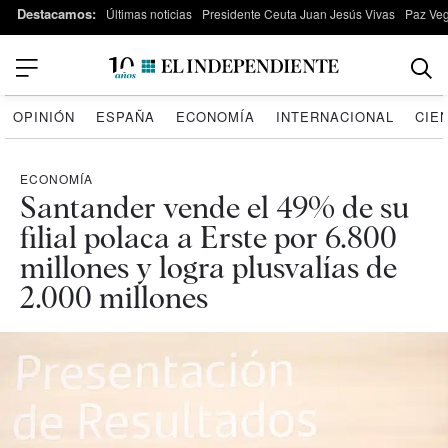
Destacamos:
Últimas noticias
Presidente Ceuta Juan Jesús Vivas
Paz Ve
OPINIÓN
ESPAÑA
ECONOMÍA
INTERNACIONAL
CIE
ECONOMÍA
Santander vende el 49% de su
filial polaca a Erste por 6.800
millones y logra plusvalías de
2.000 millones