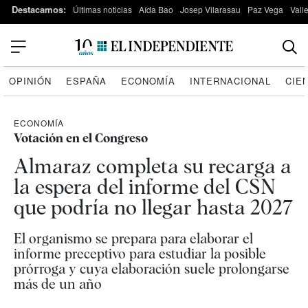
Destacamos:
Últimas noticias
Aída Bao
Josep Vilarasau
Paz Vega
Vall
OPINIÓN
ESPAÑA
ECONOMÍA
INTERNACIONAL
CIE
ECONOMÍA
Votación en el Congreso
Almaraz completa su recarga a
la espera del informe del CSN
que podría no llegar hasta 2027
El organismo se prepara para elaborar el
informe preceptivo para estudiar la posible
prórroga y cuya elaboración suele prolongarse
más de un año