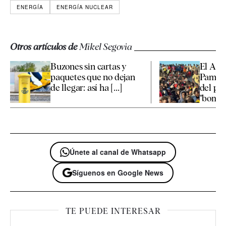
ENERGÍA
ENERGÍA NUCLEAR
Otros artículos de
Mikel Segovia
Buzones sin cartas y
El Arz
paquetes que no dejan
Pamplo
de llegar: así ha [...]
del pá
"bombar
Únete al canal de Whatsapp
Síguenos en Google News
TE PUEDE INTERESAR