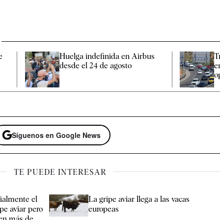
e
Huelga indefinida en Airbus
T
desde el 24 de agosto
e
o
Síguenos en Google News
TE PUEDE INTERESAR
cialmente el
La gripe aviar llega a las vacas
pe aviar pero
europeas
s en más de