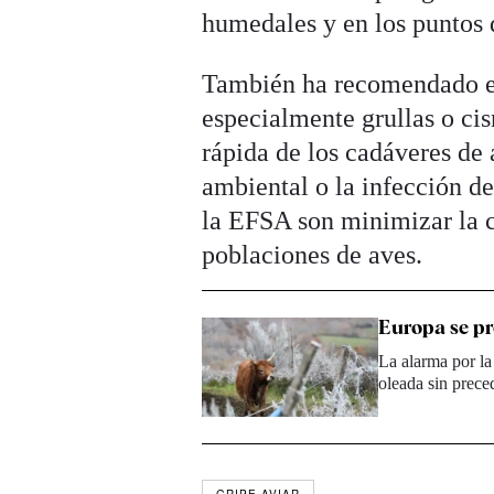
humedales y en los puntos d
También ha recomendado evi
especialmente grullas o cis
rápida de los cadáveres de 
ambiental o la infección d
la EFSA son minimizar la ca
poblaciones de aves.
Europa se pr
La alarma por la
oleada sin prec