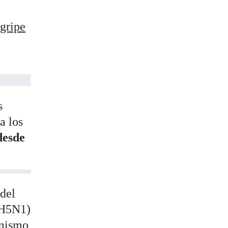
s
gripe
s
a los
esde
 del
l H5N1)
 mismo