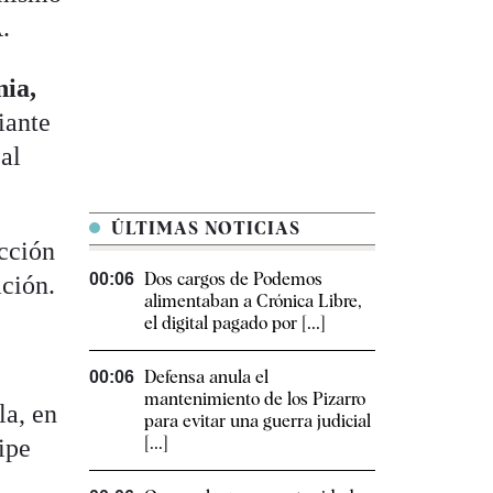
.
ia,
iante
 al
ÚLTIMAS NOTICIAS
ección
Dos cargos de Podemos
00:06
ación.
alimentaban a Crónica Libre,
el digital pagado por [...]
Defensa anula el
00:06
mantenimiento de los Pizarro
la, en
para evitar una guerra judicial
[...]
ipe