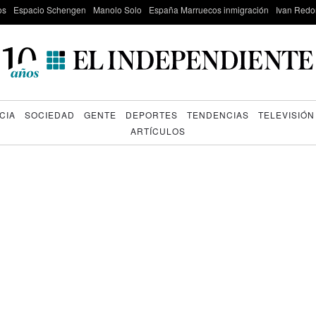
os
Espacio Schengen
Manolo Solo
España Marruecos inmigración
Ivan Red
CIA
SOCIEDAD
GENTE
DEPORTES
TENDENCIAS
TELEVISIÓN
ARTÍCULOS