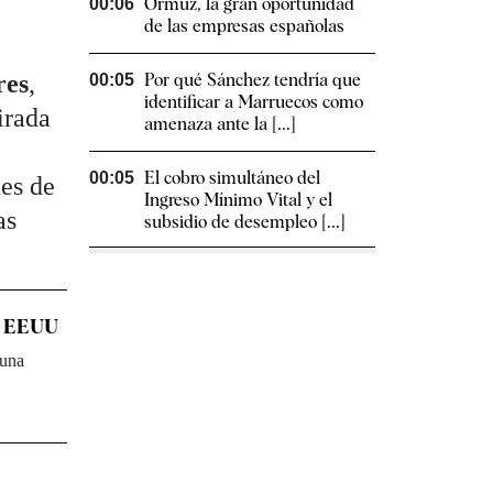
Ormuz, la gran oportunidad
00:06
de las empresas españolas
res
,
Por qué Sánchez tendría que
00:05
identificar a Marruecos como
irada
amenaza ante la [...]
El cobro simultáneo del
00:05
nes de
Ingreso Mínimo Vital y el
as
subsidio de desempleo [...]
en EEUU
 una