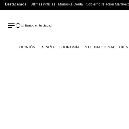
Destacamos:
Últimas noticias
Marlaska Ceuta
Gobierno relación Marruec
El tiempo en tu ciudad
OPINIÓN
ESPAÑA
ECONOMÍA
INTERNACIONAL
CIEN