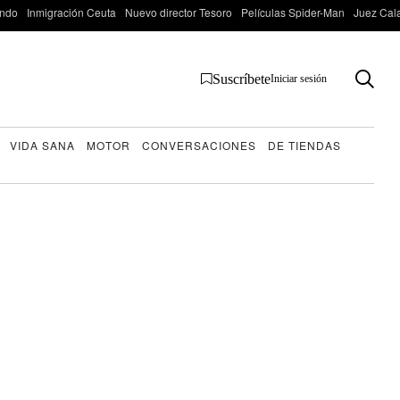
ondo
Inmigración Ceuta
Nuevo director Tesoro
Películas Spider-Man
Juez Cal
Suscríbete
Iniciar sesión
VIDA SANA
MOTOR
CONVERSACIONES
DE TIENDAS