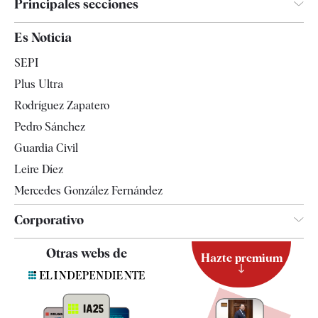
Principales secciones
España
Es Noticia
Economía
SEPI
Internacional
Plus Ultra
Gente
Rodríguez Zapatero
Televisión
Pedro Sánchez
Tendencias
Guardia Civil
Leire Díez
Mercedes González Fernández
Corporativo
Contacto
Otras webs de
Hazte premium
Suscripción
Newsletter
Apps