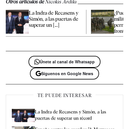
Otros artículos de
Nicolás Ardila
La Indra de Recasens y
¿Puede
Simón, a las puertas de
militar
superar un [...]
perma
fronte
Únete al canal de Whatsapp
Síguenos en Google News
TE PUEDE INTERESAR
La Indra de Recasens y Simón, a las
puertas de superar un récord