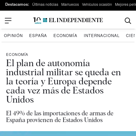
Destacamos:
Últimas noticias
Marruecos
Vehículos ocasión
Mejores pelí
OPINIÓN
ESPAÑA
ECONOMÍA
INTERNACIONAL
CIE
ECONOMÍA
El plan de autonomía
industrial militar se queda en
la teoría y Europa depende
cada vez más de Estados
Unidos
El 49% de las importaciones de armas de
España provienen de Estados Unidos