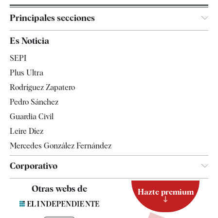
Principales secciones
España
Es Noticia
Economía
SEPI
Internacional
Plus Ultra
Gente
Rodríguez Zapatero
Televisión
Pedro Sánchez
Tendencias
Guardia Civil
Leire Díez
Mercedes González Fernández
Corporativo
Contacto
Otras webs de
Hazte premium
Suscripción
Newsletter