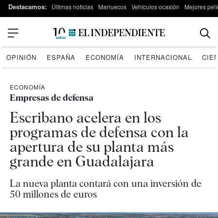
Destacamos:
Últimas noticias
Marruecos
Vehículos ocasión
Mejores pelí
OPINIÓN
ESPAÑA
ECONOMÍA
INTERNACIONAL
CIE
ECONOMÍA
Empresas de defensa
Escribano acelera en los
programas de defensa con la
apertura de su planta más
grande en Guadalajara
La nueva planta contará con una inversión de
50 millones de euros