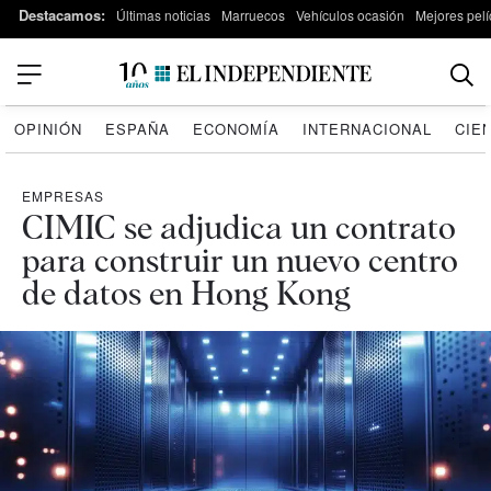
Destacamos:
Últimas noticias
Marruecos
Vehículos ocasión
Mejores pelí
OPINIÓN
ESPAÑA
ECONOMÍA
INTERNACIONAL
CIE
EMPRESAS
CIMIC se adjudica un contrato
para construir un nuevo centro
de datos en Hong Kong