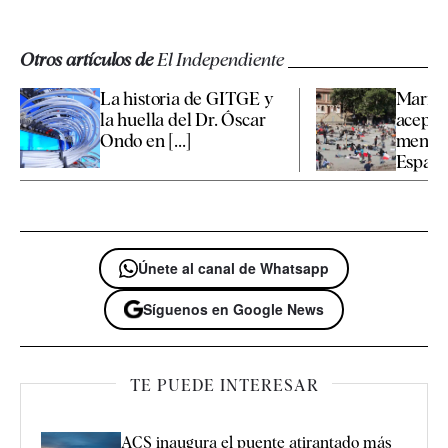
Otros artículos de
El Independiente
La historia de GITGE y
Marrue
la huella del Dr. Óscar
aceptar
Ondo en [...]
menore
España 
Únete al canal de Whatsapp
Síguenos en Google News
TE PUEDE INTERESAR
ACS inaugura el puente atirantado más