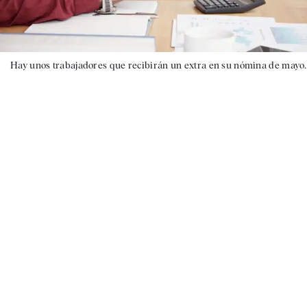
Hay unos trabajadores que recibirán un extra en su nómina de mayo.