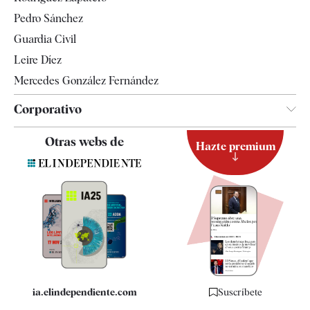
Televisión
Pedro Sánchez
Tendencias
Guardia Civil
Leire Díez
Mercedes González Fernández
Corporativo
Contacto
Otras webs de
Hazte premium
Suscripción
Newsletter
Apps
Quiénes somos
Especificaciones
ia.elindependiente.com
Suscríbete