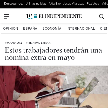
Destacamos:
Últimas noticias
Aída Bao
Josep Vilarasau
Paz Vega
Vall
OPINIÓN
ESPAÑA
ECONOMÍA
INTERNACIONAL
CIE
ECONOMÍA
|
FUNCIONARIOS
Estos trabajadores tendrán una
nómina extra en mayo