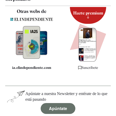
Contacto
Otras webs de
Hazte premium
Suscripción
Newsletter
Apps
Quiénes somos
Especificaciones
ia.elindependiente.com
Suscríbete
Apúntate a nuestra Newsletter y entérate de lo que
está pasando
Apúntate