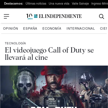
Destacamos:
Últimas noticias
Una nueva vida
Valle Salvaje
Ingreso Míni
OPINIÓN
ESPAÑA
ECONOMÍA
INTERNACIONAL
CIE
TECNOLOGÍA
El videojuego Call of Duty se
llevará al cine