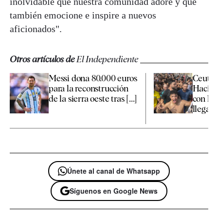
inolvidable que nuestra comunidad adore y que
también emocione e inspire a nuevos
aficionados".
Otros artículos de
El Independiente
Messi dona 80.000 euros
Ceuta 
para la reconstrucción
Hacien
de la sierra oeste tras [...]
con los
llegada 
Únete al canal de Whatsapp
Síguenos en Google News