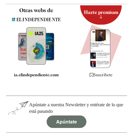
Contacto
Otras webs de
Hazte premium
Suscripción
Newsletter
Apps
Quiénes somos
Especificaciones
ia.elindependiente.com
Suscríbete
Apúntate a nuestra Newsletter y entérate de lo que
está pasando
Apúntate