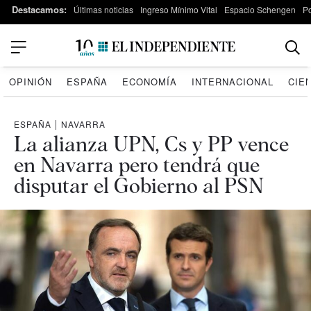
Destacamos:
Últimas noticias
Ingreso Mínimo Vital
Espacio Schengen
P
OPINIÓN
ESPAÑA
ECONOMÍA
INTERNACIONAL
CIE
ESPAÑA
|
NAVARRA
La alianza UPN, Cs y PP vence
en Navarra pero tendrá que
disputar el Gobierno al PSN