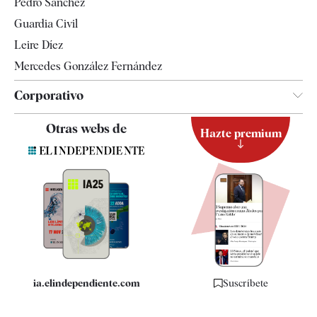
Pedro Sánchez
Tendencias
Guardia Civil
Leire Díez
Mercedes González Fernández
Corporativo
Contacto
Otras webs de
Hazte premium
Suscripción
Newsletter
Apps
Quiénes somos
Especificaciones
ia.elindependiente.com
Suscríbete