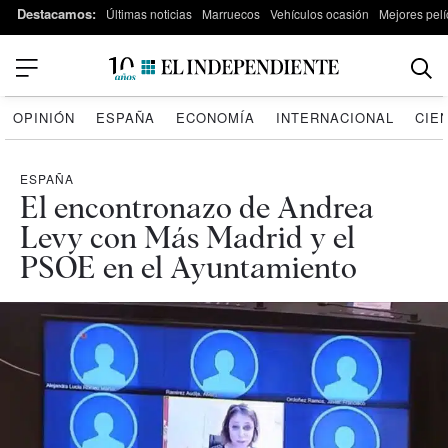
Destacamos:
Últimas noticias
Marruecos
Vehículos ocasión
Mejores pelí
OPINIÓN
ESPAÑA
ECONOMÍA
INTERNACIONAL
CIE
ESPAÑA
El encontronazo de Andrea
Levy con Más Madrid y el
PSOE en el Ayuntamiento