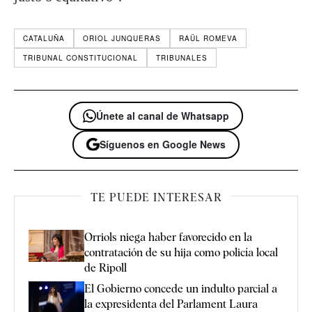
CATALUÑA
ORIOL JUNQUERAS
RAÜL ROMEVA
TRIBUNAL CONSTITUCIONAL
TRIBUNALES
Únete al canal de Whatsapp
Síguenos en Google News
TE PUEDE INTERESAR
Orriols niega haber favorecido en la
contratación de su hija como policía local
de Ripoll
El Gobierno concede un indulto parcial a
la expresidenta del Parlament Laura