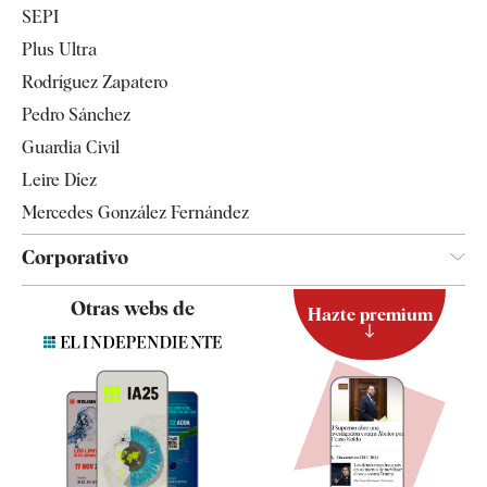
SEPI
Internacional
Plus Ultra
Gente
Rodríguez Zapatero
Televisión
Pedro Sánchez
Tendencias
Guardia Civil
Leire Díez
Mercedes González Fernández
Corporativo
Contacto
Otras webs de
Hazte premium
Suscripción
Newsletter
Apps
Quiénes somos
Especificaciones