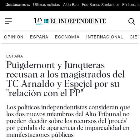
Destacamos:
Últimas noticias
Aída Bao
Fed Banco Santander
En tierra 
OPINIÓN
ESPAÑA
ECONOMÍA
INTERNACIONAL
CIE
ESPAÑA
Puigdemont y Junqueras
recusan a los magistrados del
TC Arnaldo y Espejel por su
"relación con el PP"
Los políticos independentistas consideran que
los dos nuevos miembros del Alto Tribunal no
pueden decidir sobre los recursos del 'procés'
por pérdida de apariencia de imparcialidad en
manifestaciones públicas