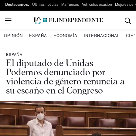
Destacamos:
Últimas noticias
Marruecos
Vehículos ocasión
Mejores pelí
OPINIÓN
ESPAÑA
ECONOMÍA
INTERNACIONAL
CIE
ESPAÑA
El diputado de Unidas
Podemos denunciado por
violencia de género renuncia a
su escaño en el Congreso