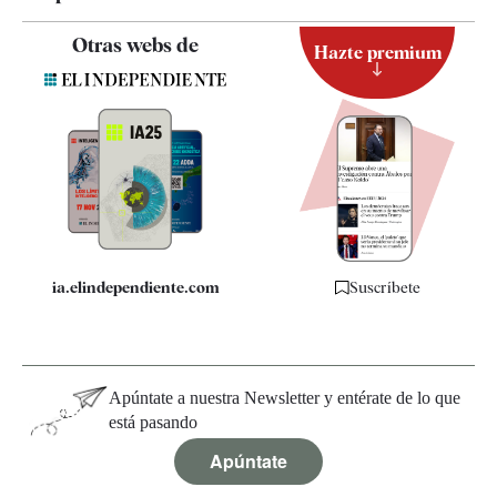
Contacto
Otras webs de
Hazte premium
Suscripción
Newsletter
Apps
Quiénes somos
Especificaciones
ia.elindependiente.com
Suscríbete
Apúntate a nuestra Newsletter y entérate de lo que
está pasando
Apúntate