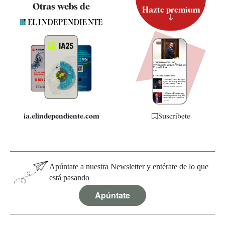
Contacto
Otras webs de
Hazte premium
Suscripción
Newsletter
Apps
Quiénes somos
Especificaciones
ia.elindependiente.com
Suscríbete
Apúntate a nuestra Newsletter y entérate de lo que
está pasando
Apúntate