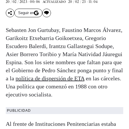
20 / 02 / 2023 - 00: 06
20 / 02 / 23 - 11: 04
ACTUALIZADO
Seguir en
Sebasten Jon Gurtubay, Faustino Marcos Álvarez,
Garikoitz Etxebarria Goikoetxea, Gregorio
Escudero Balerdi, Irantzu Gallastegui Sodupe,
Asier Borrero Toribio y María Natividad Jáuregui
Espina. Son los siete nombres que faltan para que
el Gobierno de Pedro Sánchez ponga punto y final
a la
política de dispersión de ETA
en las cárceles.
Una política que comenzó en 1988 con otro
ejecutivo socialista.
PUBLICIDAD
Al frente de Instituciones Penitenciarias estaba