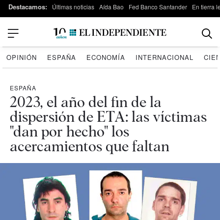
Destacamos:
Últimas noticias
Aída Bao
Fed Banco Santander
En tierra 
OPINIÓN
ESPAÑA
ECONOMÍA
INTERNACIONAL
CIE
ESPAÑA
2023, el año del fin de la
dispersión de ETA: las víctimas
"dan por hecho" los
acercamientos que faltan