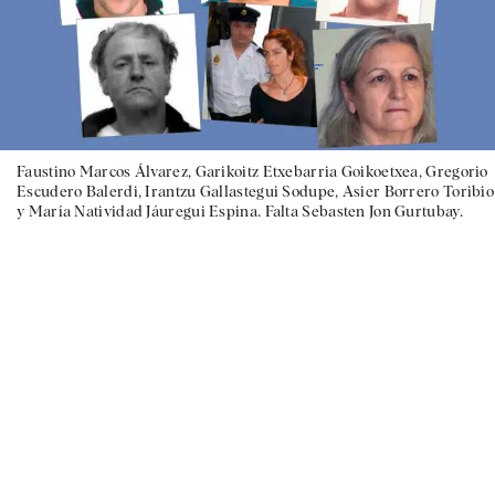
Faustino Marcos Álvarez, Garikoitz Etxebarria Goikoetxea, Gregorio
Escudero Balerdi, Irantzu Gallastegui Sodupe, Asier Borrero Toribio
y María Natividad Jáuregui Espina. Falta Sebasten Jon Gurtubay.