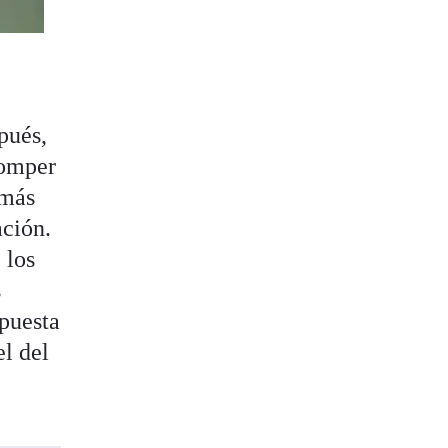
pués,
romper
 más
ación.
 los
s
apuesta
l del