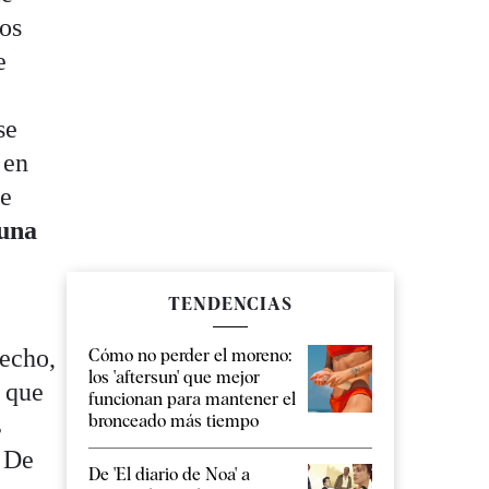
los
e
se
 en
de
una
TENDENCIAS
hecho,
Cómo no perder el moreno:
los 'aftersun' que mejor
" que
funcionan para mantener el
bronceado más tiempo
s
. De
De 'El diario de Noa' a