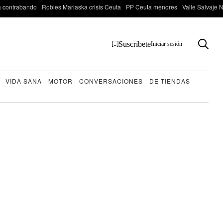
 contrabando
Robles Marlaska crisis Ceuta
PP Ceuta menores
Valle Salvaje N
Suscríbete
Iniciar sesión
VIDA SANA
MOTOR
CONVERSACIONES
DE TIENDAS