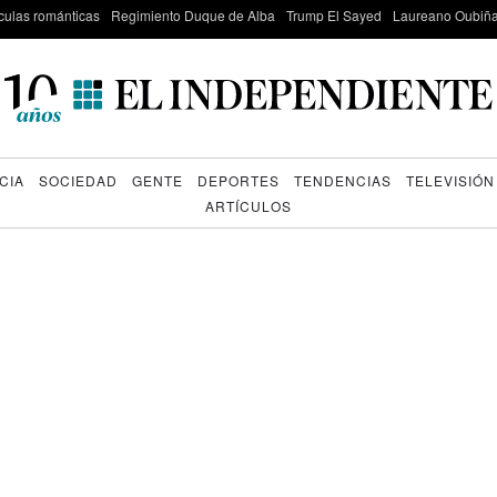
culas románticas
Regimiento Duque de Alba
Trump El Sayed
Laureano Oubiña
CIA
SOCIEDAD
GENTE
DEPORTES
TENDENCIAS
TELEVISIÓN
ARTÍCULOS