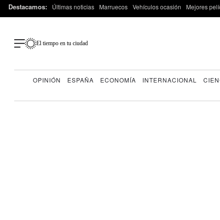
Destacamos:
Últimas noticias
Marruecos
Vehículos ocasión
Mejores pelí
El tiempo en tu ciudad
OPINIÓN
ESPAÑA
ECONOMÍA
INTERNACIONAL
CIEN