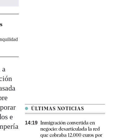
os
nquilidad
 a
ción
asada
bre
rporar
ÚLTIMAS NOTICIAS
dos e
Inmigración convertida en
14:19
ompería
negocio: desarticulada la red
que cobraba 12.000 euros por