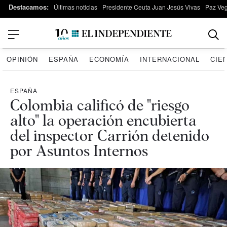
Destacamos:
Últimas noticias
Presidente Ceuta Juan Jesús Vivas
Paz Ve
OPINIÓN
ESPAÑA
ECONOMÍA
INTERNACIONAL
CIE
ESPAÑA
Colombia calificó de "riesgo
alto" la operación encubierta
del inspector Carrión detenido
por Asuntos Internos