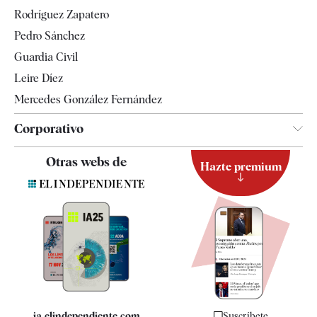
Gente
Rodríguez Zapatero
Televisión
Pedro Sánchez
Tendencias
Guardia Civil
Leire Díez
Mercedes González Fernández
Corporativo
Contacto
Otras webs de
Hazte premium
Suscripción
Newsletter
Apps
Quiénes somos
Especificaciones
ia.elindependiente.com
Suscríbete