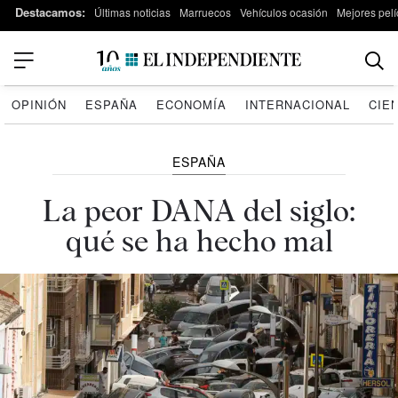
Destacamos:
Últimas noticias
Marruecos
Vehículos ocasión
Mejores pelí
OPINIÓN
ESPAÑA
ECONOMÍA
INTERNACIONAL
CIE
ESPAÑA
La peor DANA del siglo:
qué se ha hecho mal