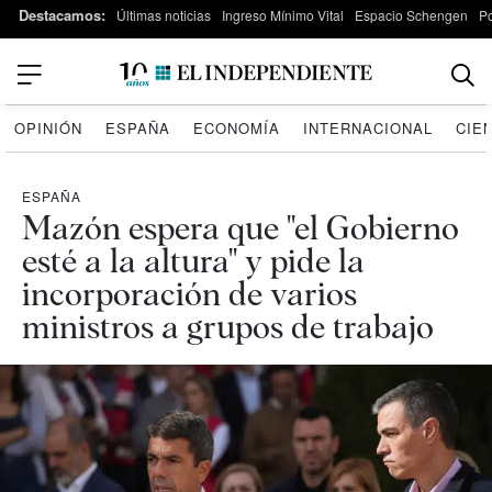
Destacamos:
Últimas noticias
Ingreso Mínimo Vital
Espacio Schengen
P
OPINIÓN
ESPAÑA
ECONOMÍA
INTERNACIONAL
CIE
ESPAÑA
Mazón espera que "el Gobierno
esté a la altura" y pide la
incorporación de varios
ministros a grupos de trabajo