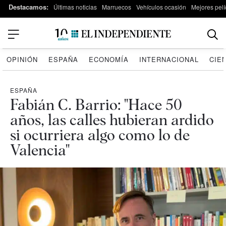
Destacamos:
Últimas noticias
Marruecos
Vehículos ocasión
Mejores pelí
OPINIÓN
ESPAÑA
ECONOMÍA
INTERNACIONAL
CIE
ESPAÑA
Fabián C. Barrio: "Hace 50
años, las calles hubieran ardido
si ocurriera algo como lo de
Valencia"