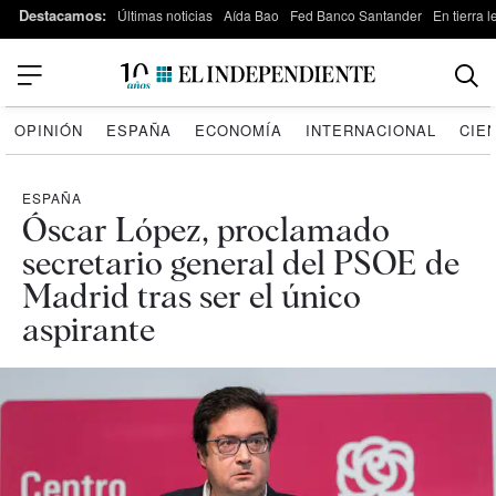
Destacamos:
Últimas noticias
Aída Bao
Fed Banco Santander
En tierra 
OPINIÓN
ESPAÑA
ECONOMÍA
INTERNACIONAL
CIE
ESPAÑA
Óscar López, proclamado
secretario general del PSOE de
Madrid tras ser el único
aspirante