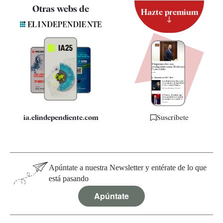
Contacto
Otras webs de
Hazte premium
Suscripción
Newsletter
Apps
Quiénes somos
Especificaciones
ia.elindependiente.com
Suscríbete
Apúntate a nuestra Newsletter y entérate de lo que
está pasando
Apúntate