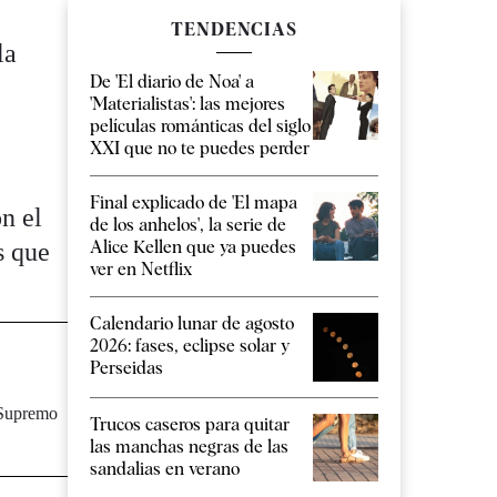
TENDENCIAS
la
De 'El diario de Noa' a
'Materialistas': las mejores
películas románticas del siglo
XXI que no te puedes perder
Final explicado de 'El mapa
n el
de los anhelos', la serie de
Alice Kellen que ya puedes
s que
ver en Netflix
Calendario lunar de agosto
2026: fases, eclipse solar y
a
Perseidas
l Supremo
Trucos caseros para quitar
las manchas negras de las
sandalias en verano