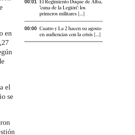
El Regimiento Duque de Alba,
00:01
e
"cuna de la Legión": los
primeros militares [...]
Cuatro y La 2 hacen su agosto
00:00
o en
en audiencias con la crisis [...]
,27
según
de
a el
io se
eron
estión