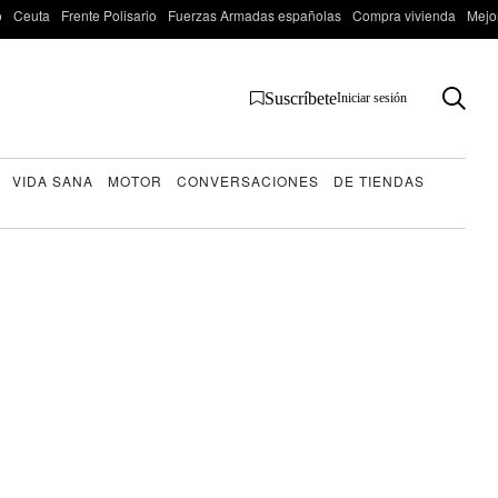
o
Ceuta
Frente Polisario
Fuerzas Armadas españolas
Compra vivienda
Mejo
Suscríbete
Iniciar sesión
VIDA SANA
MOTOR
CONVERSACIONES
DE TIENDAS