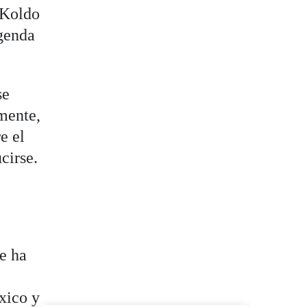
 Koldo
agenda
se
mente,
re el
cirse.
e ha
xico y