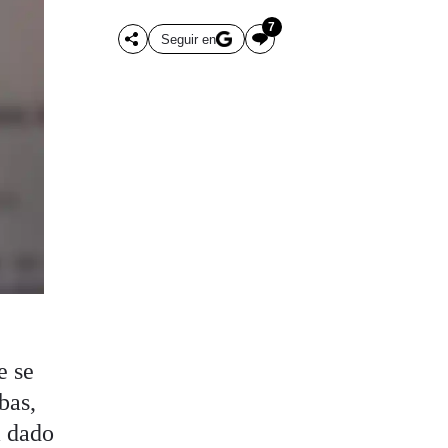
7
Seguir en
e se
bas,
a dado