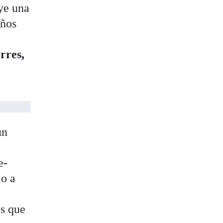
uye una
años
rres,
un
e-
io a
os que