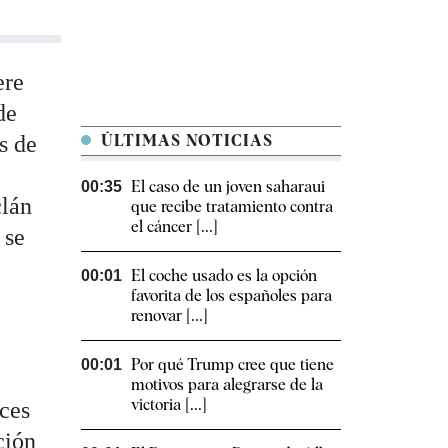
ere
de
s de
ÚLTIMAS NOTICIAS
El caso de un joven saharaui
00:35
clán
que recibe tratamiento contra
el cáncer [...]
 se
El coche usado es la opción
00:01
favorita de los españoles para
renovar [...]
Por qué Trump cree que tiene
00:01
n
motivos para alegrarse de la
victoria [...]
nces
ción