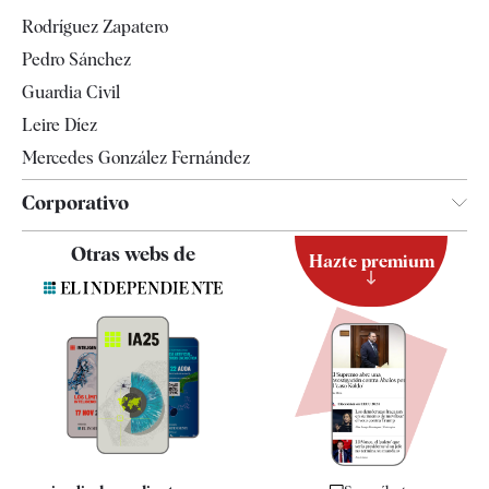
Gente
Rodríguez Zapatero
Televisión
Pedro Sánchez
Tendencias
Guardia Civil
Leire Díez
Mercedes González Fernández
Corporativo
Contacto
Otras webs de
Hazte premium
Suscripción
Newsletter
Apps
Quiénes somos
Especificaciones