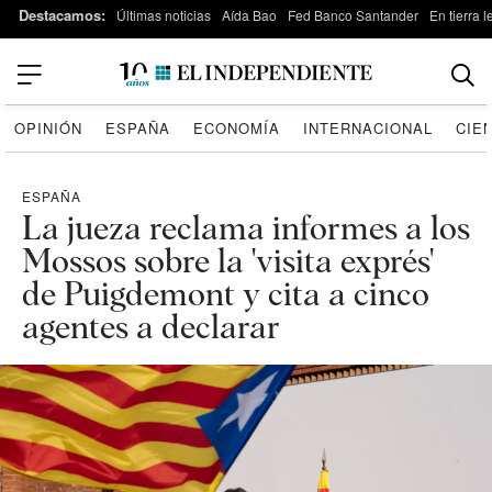
Destacamos:
Últimas noticias
Aída Bao
Fed Banco Santander
En tierra 
OPINIÓN
ESPAÑA
ECONOMÍA
INTERNACIONAL
CIE
ESPAÑA
La jueza reclama informes a los
Mossos sobre la 'visita exprés'
de Puigdemont y cita a cinco
agentes a declarar