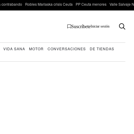
 contrabando
Robles Marlaska crisis Ceuta
PP Ceuta menores
Valle Salvaje N
Suscríbete
Iniciar sesión
VIDA SANA
MOTOR
CONVERSACIONES
DE TIENDAS