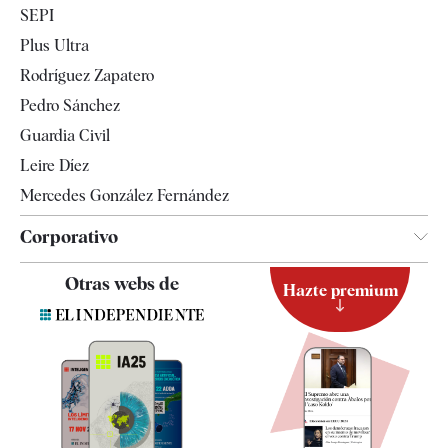
SEPI
Internacional
Plus Ultra
Gente
Rodríguez Zapatero
Televisión
Pedro Sánchez
Tendencias
Guardia Civil
Leire Díez
Mercedes González Fernández
Corporativo
Contacto
Otras webs de
Hazte premium
Suscripción
Newsletter
Apps
Quiénes somos
Especificaciones