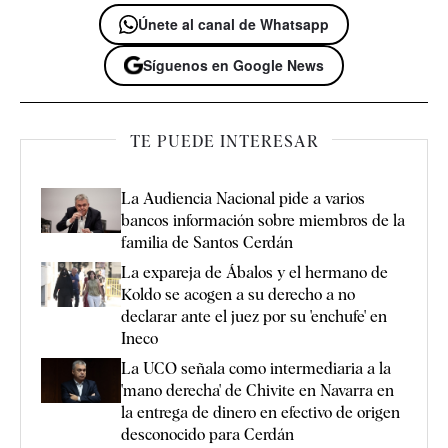
Únete al canal de Whatsapp
Síguenos en Google News
TE PUEDE INTERESAR
La Audiencia Nacional pide a varios
bancos información sobre miembros de la
familia de Santos Cerdán
La expareja de Ábalos y el hermano de
Koldo se acogen a su derecho a no
declarar ante el juez por su 'enchufe' en
Ineco
La UCO señala como intermediaria a la
'mano derecha' de Chivite en Navarra en
la entrega de dinero en efectivo de origen
desconocido para Cerdán