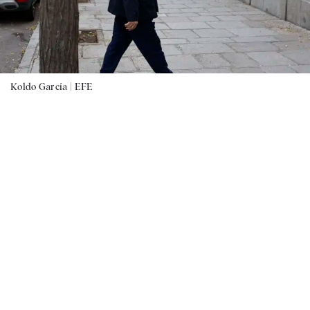
Koldo García |
EFE