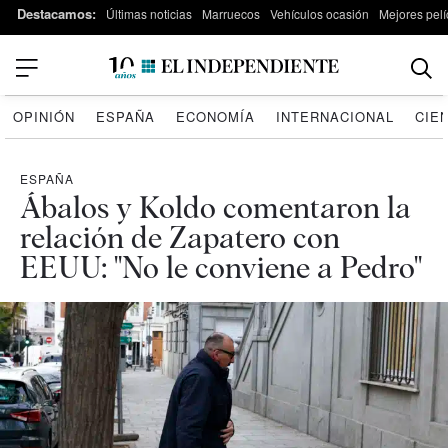
Destacamos:
Últimas noticias
Marruecos
Vehículos ocasión
Mejores pelí
OPINIÓN
ESPAÑA
ECONOMÍA
INTERNACIONAL
CIE
ESPAÑA
Ábalos y Koldo comentaron la
relación de Zapatero con
EEUU: "No le conviene a Pedro"