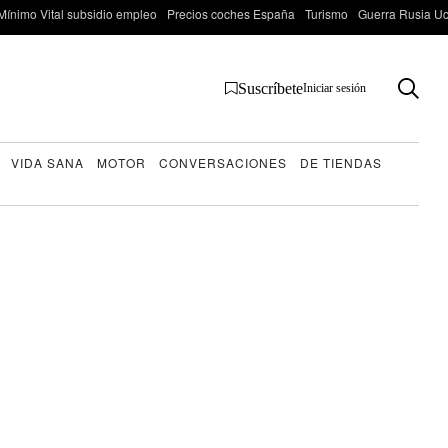
Mínimo Vital subsidio empleo
Precios coches España
Turismo
Guerra Rusia Ucr
Suscríbete
Iniciar sesión
VIDA SANA
MOTOR
CONVERSACIONES
DE TIENDAS