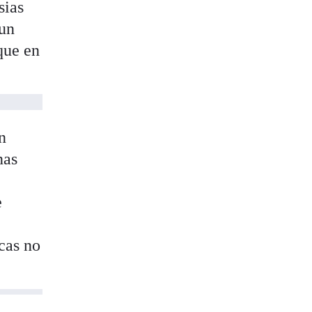
sias
 un
que en
n
nas
s
e
cas no