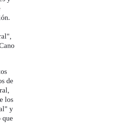
e
ión.
al",
 Cano
.
tos
os de
ral,
e los
al" y
o que