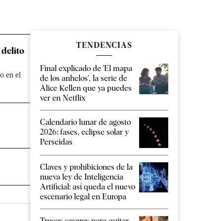
TENDENCIAS
delito
Final explicado de 'El mapa
o en el
de los anhelos', la serie de
Alice Kellen que ya puedes
ver en Netflix
Calendario lunar de agosto
2026: fases, eclipse solar y
Perseidas
Claves y prohibiciones de la
nueva ley de Inteligencia
Artificial: así queda el nuevo
escenario legal en Europa
Trucos caseros para quitar