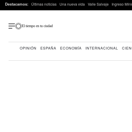
Destacamos:
Últimas noticias
Una nueva vida
Valle Salvaje
Ingreso Míni
El tiempo en tu ciudad
OPINIÓN
ESPAÑA
ECONOMÍA
INTERNACIONAL
CIEN