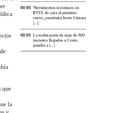
der
Movimientos tectónicos en
00:05
RTVE de cara al próximo
rídica
curso: ¿sustituirá Jesús Cintora
[...]
ector
La reubicación de más de 800
00:05
menores llegados a Ceuta
pondrá a [...]
 de
abía
s que
que la
es y