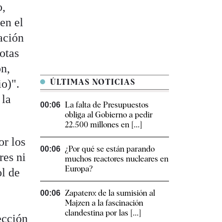
o,
en el
ación
otas
ón,
o)".
ÚLTIMAS NOTICIAS
 la
La falta de Presupuestos
00:06
obliga al Gobierno a pedir
22.500 millones en [...]
or los
¿Por qué se están parando
00:06
res ni
muchos reactores nucleares en
Europa?
ol de
Zapatero: de la sumisión al
00:06
Majzen a la fascinación
clandestina por las [...]
ección