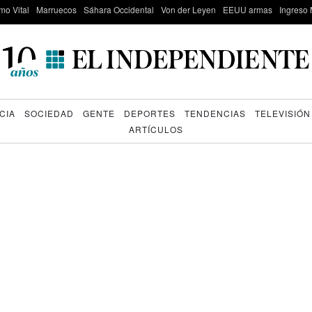
mo Vital
Marruecos
Sáhara Occidental
Von der Leyen
EEUU armas
Ingreso 
CIA
SOCIEDAD
GENTE
DEPORTES
TENDENCIAS
TELEVISIÓN
ARTÍCULOS