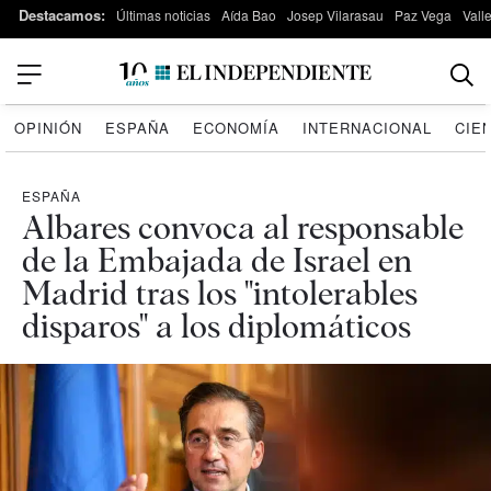
Destacamos:
Últimas noticias
Aída Bao
Josep Vilarasau
Paz Vega
Vall
OPINIÓN
ESPAÑA
ECONOMÍA
INTERNACIONAL
CIE
ESPAÑA
Albares convoca al responsable
de la Embajada de Israel en
Madrid tras los "intolerables
disparos" a los diplomáticos