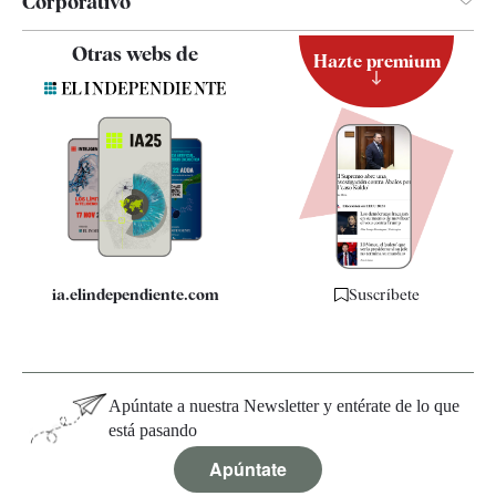
Corporativo
Contacto
Otras webs de
Hazte premium
Suscripción
Newsletter
Apps
Quiénes somos
Especificaciones
ia.elindependiente.com
Suscríbete
Apúntate a nuestra Newsletter y entérate de lo que
está pasando
Apúntate