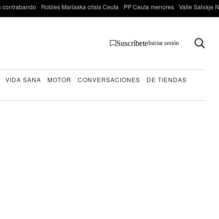
 contrabando
Robles Marlaska crisis Ceuta
PP Ceuta menores
Valle Salvaje N
Suscríbete
Iniciar sesión
VIDA SANA
MOTOR
CONVERSACIONES
DE TIENDAS