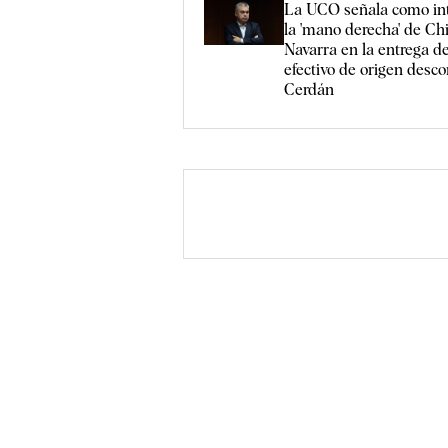
La UCO señala como in
la 'mano derecha' de Chi
Navarra en la entrega d
efectivo de origen desc
Cerdán