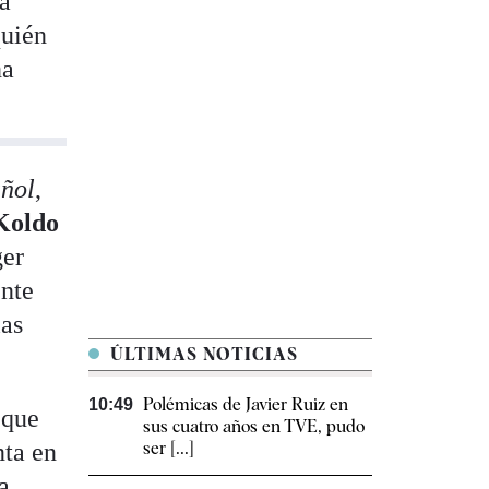
ba
quién
na
añol
,
Koldo
ger
ente
las
ÚLTIMAS NOTICIAS
Polémicas de Javier Ruiz en
10:49
 que
sus cuatro años en TVE, pudo
nta en
ser [...]
a