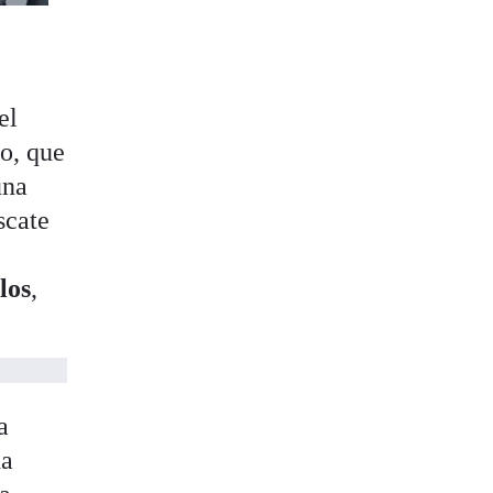
el
o, que
una
scate
e
los
,
a
ha