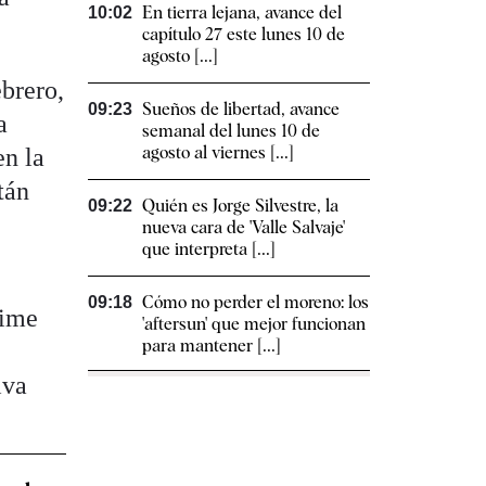
En tierra lejana, avance del
10:02
capítulo 27 este lunes 10 de
agosto [...]
brero,
Sueños de libertad, avance
09:23
a
semanal del lunes 10 de
agosto al viernes [...]
n la
tán
Quién es Jorge Silvestre, la
09:22
nueva cara de 'Valle Salvaje'
que interpreta [...]
Cómo no perder el moreno: los
09:18
Time
'aftersun' que mejor funcionan
para mantener [...]
iva