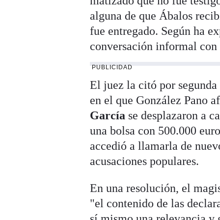
matizado que no fue testigo
alguna de que Ábalos recib
fue entregado. Según ha ex
conversación informal con 
PUBLICIDAD
El juez la citó por segunda
en el que González Pano a
García
se desplazaron a ca
una bolsa con 500.000 euro
accedió a llamarla de nuevo
acusaciones populares.
En una resolución, el magis
"el contenido de las declar
sí mismo una relevancia y 