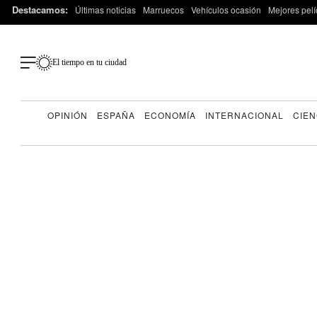
Destacamos:
Últimas noticias
Marruecos
Vehículos ocasión
Mejores pelí
El tiempo en tu ciudad
OPINIÓN
ESPAÑA
ECONOMÍA
INTERNACIONAL
CIEN