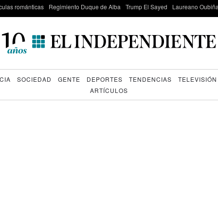
culas románticas
Regimiento Duque de Alba
Trump El Sayed
Laureano Oubiña
CIA
SOCIEDAD
GENTE
DEPORTES
TENDENCIAS
TELEVISIÓN
ARTÍCULOS