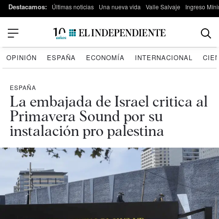
Destacamos:
Últimas noticias
Una nueva vida
Valle Salvaje
Ingreso Míni
OPINIÓN
ESPAÑA
ECONOMÍA
INTERNACIONAL
CIE
ESPAÑA
La embajada de Israel critica al
Primavera Sound por su
instalación pro palestina