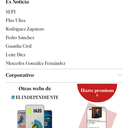
Es Noticia
Economía
SEPI
Internacional
Plus Ultra
Gente
Rodríguez Zapatero
Televisión
Pedro Sánchez
Tendencias
Guardia Civil
Leire Díez
Mercedes González Fernández
Corporativo
Contacto
Otras webs de
Hazte premium
Suscripción
Newsletter
Apps
Quiénes somos