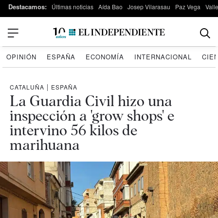
Destacamos:
Últimas noticias
Aída Bao
Josep Vilarasau
Paz Vega
Vall
OPINIÓN
ESPAÑA
ECONOMÍA
INTERNACIONAL
CIE
CATALUÑA
|
ESPAÑA
La Guardia Civil hizo una
inspección a 'grow shops' e
intervino 56 kilos de
marihuana