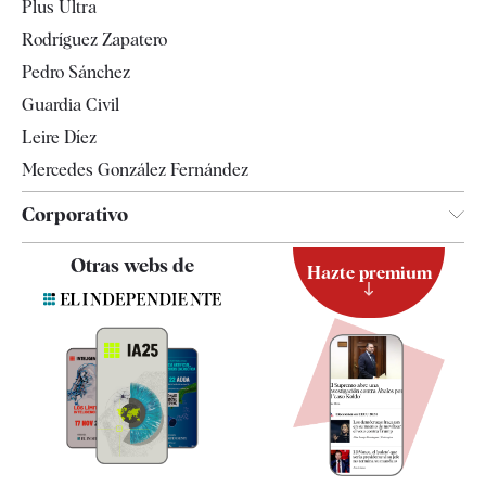
Plus Ultra
Gente
Rodríguez Zapatero
Televisión
Pedro Sánchez
Tendencias
Guardia Civil
Leire Díez
Mercedes González Fernández
Corporativo
Contacto
Otras webs de
Hazte premium
Suscripción
Newsletter
Apps
Quiénes somos
Especificaciones