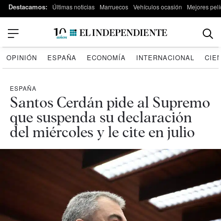
Destacamos:
Últimas noticias
Marruecos
Vehículos ocasión
Mejores pelí
OPINIÓN
ESPAÑA
ECONOMÍA
INTERNACIONAL
CIE
ESPAÑA
Santos Cerdán pide al Supremo
que suspenda su declaración
del miércoles y le cite en julio