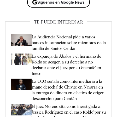
Síguenos en Google News
TE PUEDE INTERESAR
La Audiencia Nacional pide a varios
bancos información sobre miembros de la
familia de Santos Cerdán
La expareja de Ábalos y el hermano de
Koldo se acogen a su derecho a no
declarar ante el juez por su 'enchufe' en
Ineco
La UCO señala como intermediaria a la
'mano derecha' de Chivite en Navarra en
la entrega de dinero en efectivo de origen
desconocido para Cerdán
El juez Moreno cita como investigada a
Jessica Rodríguez en el 'caso Koldo' por su