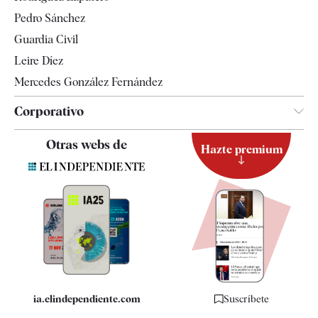
Televisión
Pedro Sánchez
Tendencias
Guardia Civil
Leire Díez
Mercedes González Fernández
Corporativo
Contacto
Otras webs de
Hazte premium
Suscripción
Newsletter
Apps
Quiénes somos
Especificaciones
ia.elindependiente.com
Suscríbete