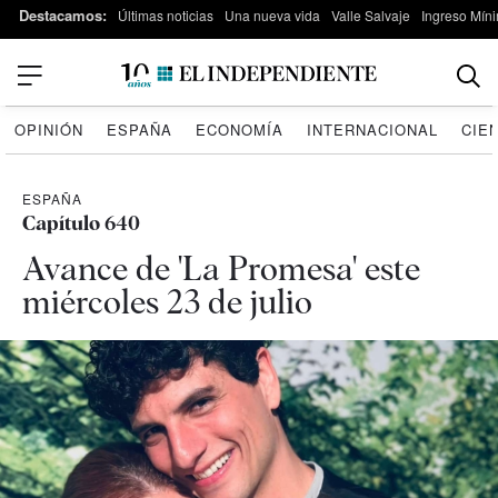
Destacamos:
Últimas noticias
Una nueva vida
Valle Salvaje
Ingreso Míni
OPINIÓN
ESPAÑA
ECONOMÍA
INTERNACIONAL
CIE
ESPAÑA
Capítulo 640
Avance de 'La Promesa' este
miércoles 23 de julio