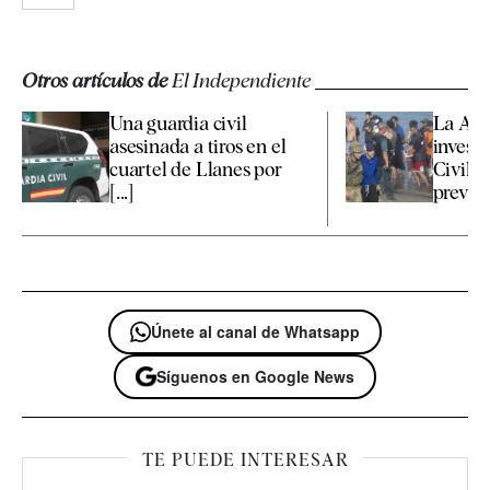
Otros artículos de
El Independiente
Una guardia civil
La Aud
asesinada a tiros en el
investi
cuartel de Llanes por
Civil r
[...]
previas 
Únete al canal de Whatsapp
Síguenos en Google News
TE PUEDE INTERESAR