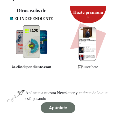
Contacto
Otras webs de
Hazte premium
Suscripción
Newsletter
Apps
Quiénes somos
Especificaciones
ia.elindependiente.com
Suscríbete
Apúntate a nuestra Newsletter y entérate de lo que
está pasando
Apúntate