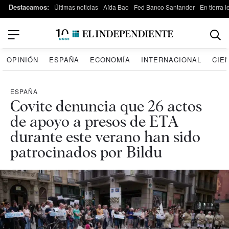
Destacamos:
Últimas noticias
Aída Bao
Fed Banco Santander
En tierra 
OPINIÓN
ESPAÑA
ECONOMÍA
INTERNACIONAL
CIE
ESPAÑA
Covite denuncia que 26 actos
de apoyo a presos de ETA
durante este verano han sido
patrocinados por Bildu