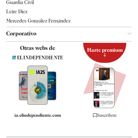
Guardia Civil
Leire Díez
Mercedes González Fernández
Corporativo
Contacto
Otras webs de
Hazte premium
Suscripción
Newsletter
Apps
Quiénes somos
Especificaciones
ia.elindependiente.com
Suscríbete