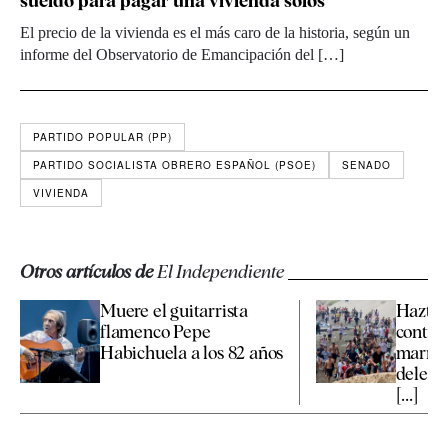
sueldo para pagar una vivienda solos
El precio de la vivienda es el más caro de la historia, según un
informe del Observatorio de Emancipación del […]
PARTIDO POPULAR (PP)
PARTIDO SOCIALISTA OBRERO ESPAÑOL (PSOE)
SENADO
VIVIENDA
Otros artículos de
El Independiente
Muere el guitarrista
Hazte 
flamenco Pepe
contra
Habichuela a los 82 años
marroq
delega
[...]