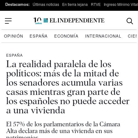
Destacamos:
Últimas noticias
En tierra lejana
RTVE
Ingreso Mínimo Vital
OPINIÓN
ESPAÑA
ECONOMÍA
INTERNACIONAL
CIE
ESPAÑA
La realidad paralela de los
políticos: más de la mitad de
los senadores acumula varias
casas mientras gran parte de
los españoles no puede acceder
a una vivienda
El 57% de los parlamentarios de la Cámara
Alta declara más de una vivienda en sus
patrimonios