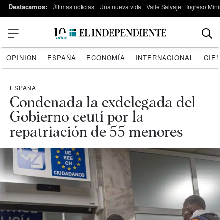
Destacamos:
Últimas noticias
Una nueva vida
Valle Salvaje
Ingreso Míni
OPINIÓN
ESPAÑA
ECONOMÍA
INTERNACIONAL
CIE
ESPAÑA
Condenada la exdelegada del
Gobierno ceutí por la
repatriación de 55 menores