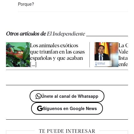
Porque?
Otros artículos de
El Independiente
Los animales exóticos
La Co
que triunfan en las casas
Valenc
españolas y que acaban
lista d
[...]
enfermo
Únete al canal de Whatsapp
Síguenos en Google News
TE PUEDE INTERESAR