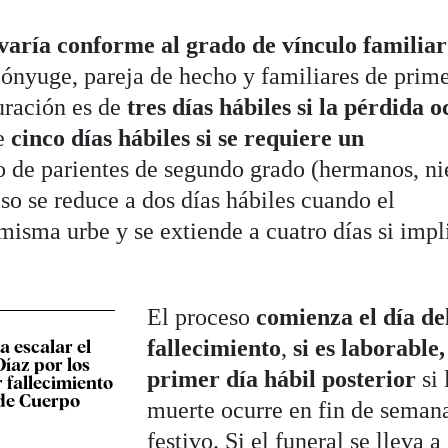
varía conforme al grado de vínculo familiar
cónyuge, pareja de hecho y familiares de prim
uración es de
tres días hábiles
si la pérdida 
e
cinco días hábiles
si se requiere un
o de parientes de segundo grado (hermanos, ni
so se reduce a dos días hábiles cuando el
misma urbe y se extiende a cuatro días si impl
El proceso
comienza el día de
fallecimiento
,
si es laborable,
a escalar el
íaz por los
primer día hábil posterior
si 
 fallecimiento
 de Cuerpo
muerte ocurre en fin de seman
festivo. Si el funeral se lleva a