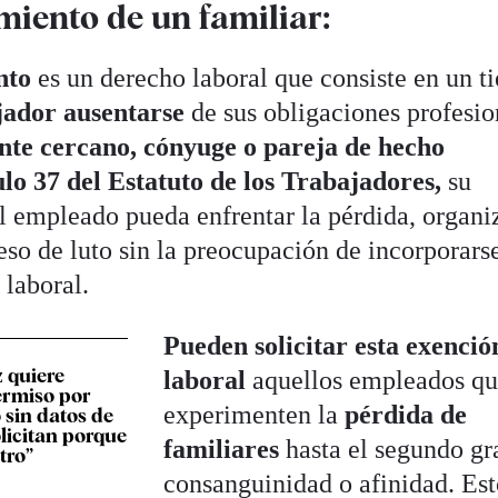
miento de un familiar:
nto
es un derecho laboral que consiste en un 
jador ausentarse
de sus obligaciones profesio
nte cercano, cónyuge o pareja de hecho
ulo 37 del Estatuto de los Trabajadores,
su
el empleado pueda enfrentar la pérdida, organi
eso de luto
sin la preocupación de incorporars
 laboral.
Pueden solicitar esta exenció
 quiere
laboral
aquellos empleados q
ermiso por
experimenten la
pérdida de
 sin datos de
olicitan porque
familiares
hasta el segundo gr
tro”
consanguinidad o afinidad. Es