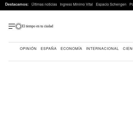
Destacamos:
Últimas noticias
Ingreso Mínimo Vital
Espacio Schengen
P
El tiempo en tu ciudad
OPINIÓN
ESPAÑA
ECONOMÍA
INTERNACIONAL
CIEN