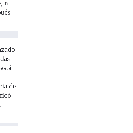
, ni
pués
.
hazado
adas
está
a
cia de
ficó
a