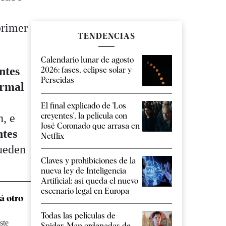
primer
TENDENCIAS
Calendario lunar de agosto
ntes
2026: fases, eclipse solar y
Perseidas
ormal
El final explicado de 'Los
creyentes', la película con
n, e
José Coronado que arrasa en
ntes
Netflix
pueden
Claves y prohibiciones de la
nueva ley de Inteligencia
Artificial: así queda el nuevo
escenario legal en Europa
á otro
Todas las películas de
ste
Spider-Man ordenadas de