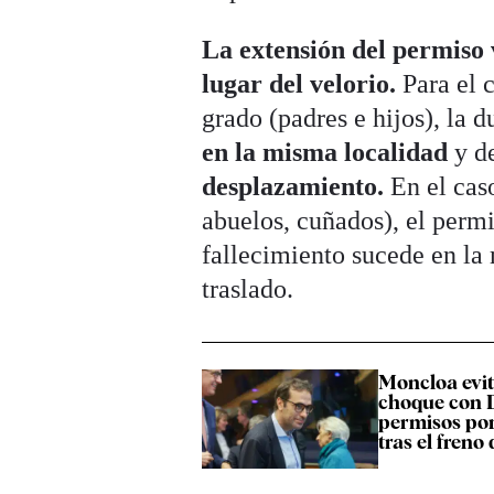
La extensión del permiso 
lugar del velorio.
Para el 
grado (padres e hijos), la d
en la misma localidad
y d
desplazamiento.
En el cas
abuelos, cuñados), el permi
fallecimiento sucede en la 
traslado.
Moncloa evit
choque con D
permisos por
tras el freno