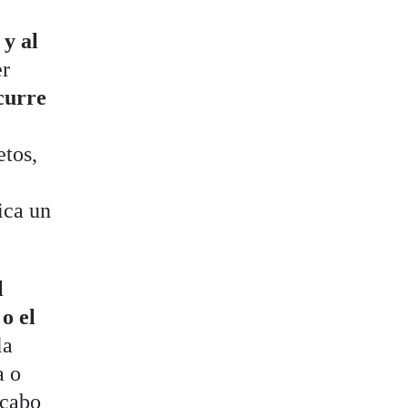
y al
er
ocurre
etos,
ica un
l
 o el
la
a o
 cabo