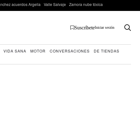
nchez acuerdos Argelia
Valle Salvaje
Zamora nube tóxica
Suscríbete
Iniciar sesión
VIDA SANA
MOTOR
CONVERSACIONES
DE TIENDAS