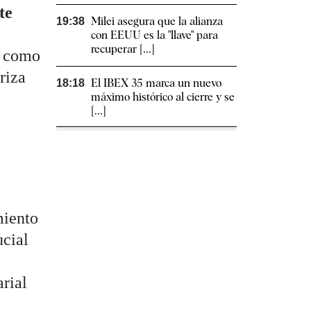
te
Milei asegura que la alianza
19:38
s
con EEUU es la "llave" para
recuperar [...]
s como
riza
El IBEX 35 marca un nuevo
18:18
máximo histórico al cierre y se
[...]
miento
ucial
rial