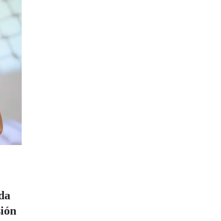
da
sión