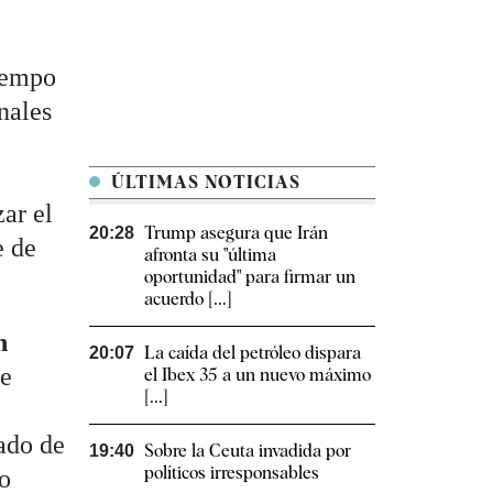
tiempo
nales
ÚLTIMAS NOTICIAS
zar el
Trump asegura que Irán
20:28
e de
afronta su "última
oportunidad" para firmar un
acuerdo [...]
n
La caída del petróleo dispara
20:07
ue
el Ibex 35 a un nuevo máximo
[...]
ado de
Sobre la Ceuta invadida por
19:40
políticos irresponsables
to