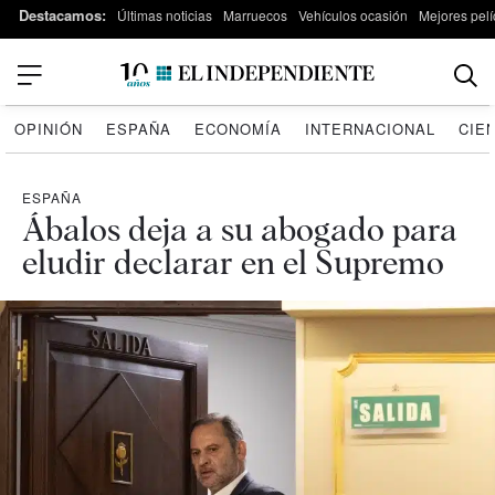
Destacamos:
Últimas noticias
Marruecos
Vehículos ocasión
Mejores pelí
OPINIÓN
ESPAÑA
ECONOMÍA
INTERNACIONAL
CIE
ESPAÑA
Ábalos deja a su abogado para
eludir declarar en el Supremo