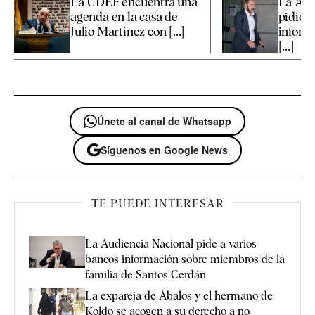
La UDEF encuentra una
La Aud
agenda en la casa de
pidió a
Julio Martínez con [...]
inform
[...]
Únete al canal de Whatsapp
Síguenos en Google News
TE PUEDE INTERESAR
La Audiencia Nacional pide a varios
bancos información sobre miembros de la
familia de Santos Cerdán
La expareja de Ábalos y el hermano de
Koldo se acogen a su derecho a no