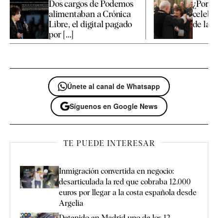
Dos cargos de Podemos
¿Por q
alimentaban a Crónica
celebró
Libre, el digital pagado
de la fi
por [...]
Únete al canal de Whatsapp
Síguenos en Google News
TE PUEDE INTERESAR
Inmigración convertida en negocio:
desarticulada la red que cobraba 12.000
euros por llegar a la costa española desde
Argelia
Detenido en Madrid uno de los 12