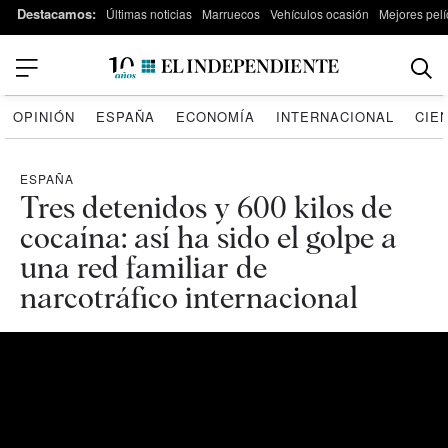
Destacamos:
Últimas noticias
Marruecos
Vehículos ocasión
Mejores pelí
OPINIÓN
ESPAÑA
ECONOMÍA
INTERNACIONAL
CIE
ESPAÑA
Tres detenidos y 600 kilos de
cocaína: así ha sido el golpe a
una red familiar de
narcotráfico internacional