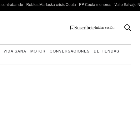
 contrabando
Robles Marlaska crisis Ceuta
PP Ceuta menores
Valle Salvaje N
Suscríbete
Iniciar sesión
VIDA SANA
MOTOR
CONVERSACIONES
DE TIENDAS