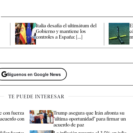
Italia desafía el ultimátum del
E
Gobierno y mantiene los
c
controles a España: [...]
m
Síguenos en Google News
TE PUEDE INTERESAR
ae con fuerza
Trump asegura que Irán afronta su
 acuerdo con
"última oportunidad" para firmar un
acuerdo de paz