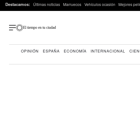
Destacamos:
Últimas noticias
Marruecos
Vehículos ocasión
Mejores pelí
El tiempo en tu ciudad
OPINIÓN
ESPAÑA
ECONOMÍA
INTERNACIONAL
CIEN