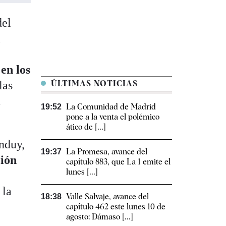
del
a
 en los
las
ÚLTIMAS NOTICIAS
a
La Comunidad de Madrid
19:52
pone a la venta el polémico
ático de [...]
induy,
La Promesa, avance del
19:37
ción
capítulo 883, que La 1 emite el
lunes [...]
 la
Valle Salvaje, avance del
18:38
capítulo 462 este lunes 10 de
agosto: Dámaso [...]