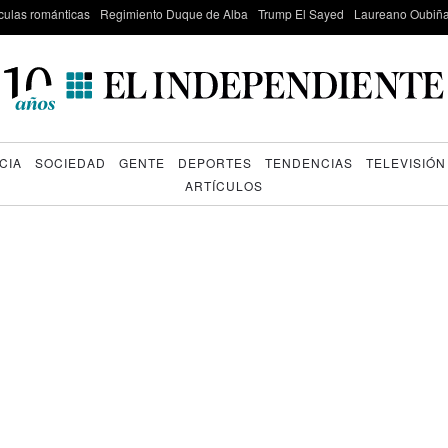
culas románticas
Regimiento Duque de Alba
Trump El Sayed
Laureano Oubiña
CIA
SOCIEDAD
GENTE
DEPORTES
TENDENCIAS
TELEVISIÓN
ARTÍCULOS