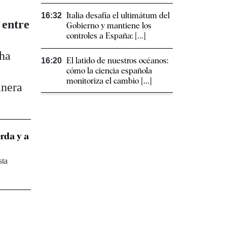
Italia desafía el ultimátum del
16:32
 entre
Gobierno y mantiene los
controles a España: [...]
 ha
El latido de nuestros océanos:
16:20
cómo la ciencia española
monitoriza el cambio [...]
anera
erda y a
sta