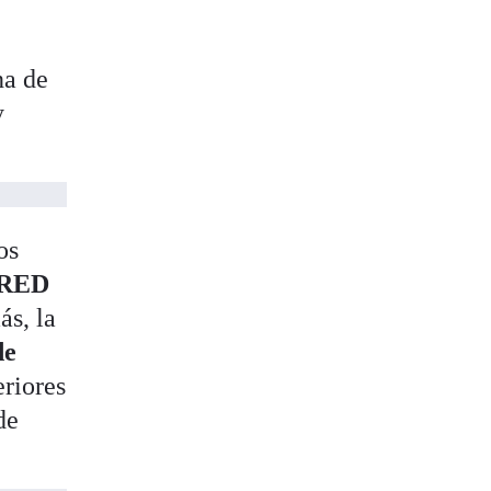
na de
y
os
 RED
ás, la
de
eriores
de