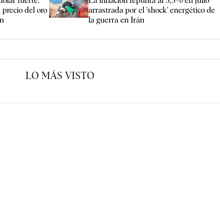
dólar fuerte:
La inflación repunta al 3,5% en julio
l precio del oro
arrastrada por el 'shock' energético de
án
la guerra en Irán
LO MÁS VISTO