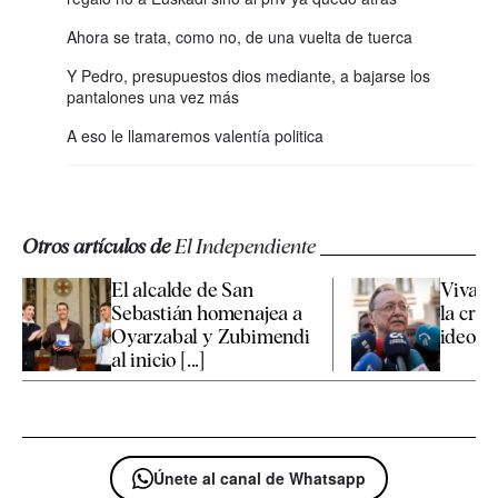
Ahora se trata, como no, de una vuelta de tuerca
Y Pedro, presupuestos dios mediante, a bajarse los
pantalones una vez más
A eso le llamaremos valentía politica
Otros artículos de
El Independiente
El alcalde de San
Vivas 
Sebastián homenajea a
la cris
Oyarzabal y Zubimendi
ideologí
al inicio [...]
Únete al canal de Whatsapp