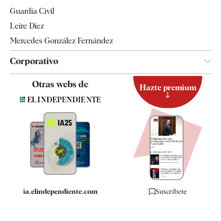
Tendencias
Guardia Civil
Leire Díez
Mercedes González Fernández
Corporativo
Contacto
Otras webs de
Hazte premium
Suscripción
Newsletter
Apps
Quiénes somos
Especificaciones
ia.elindependiente.com
Suscríbete