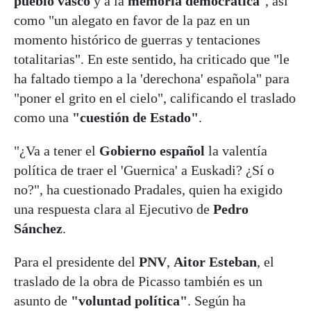
pueblo vasco
y a la
memoria democrática
", así
como "un alegato en favor de la paz en un
momento histórico de guerras y tentaciones
totalitarias". En este sentido, ha criticado que "le
ha faltado tiempo a la 'derechona' española" para
"poner el grito en el cielo", calificando el traslado
como una
"cuestión de Estado"
.
"¿Va a tener el
Gobierno español
la valentía
política de traer el 'Guernica' a Euskadi? ¿Sí o
no?", ha cuestionado Pradales, quien ha exigido
una respuesta clara al Ejecutivo de
Pedro
Sánchez
.
Para el presidente del
PNV
,
Aitor Esteban
, el
traslado de la obra de Picasso también es un
asunto de
"voluntad política"
. Según ha