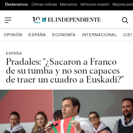
Destacamos:
Últimas noticias
Marruecos
Vehículos ocasión
Mejores pelí
OPINIÓN
ESPAÑA
ECONOMÍA
INTERNACIONAL
CIE
ESPAÑA
Pradales: "¿Sacaron a Franco
de su tumba y no son capaces
de traer un cuadro a Euskadi?"