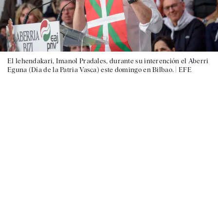
El lehendakari, Imanol Pradales, durante su interención el Aberri
Eguna (Día de la Patria Vasca) este domingo en Bilbao. |
EFE