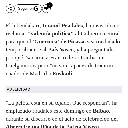
2
Seguir en
El lehendakari,
Imanol Pradales
, ha insistido en
reclamar
"valentía política"
al Gobierno central
para que el
'Guernica' de Picasso
sea trasladado
temporalmente al
País Vasco
, y ha preguntado
por qué "sacaron a Franco de su tumba" en
Cuelgamuros pero "no son capaces de traer un
cuadro de Madrid a
Euskadi
".
PUBLICIDAD
"La pelota está en su tejado. Que respondan", ha
emplazado Pradales este domingo en
Bilbao
,
durante su discurso en el acto de celebración del
Aberri Eguna
(
Día de la Patria Vasca
).