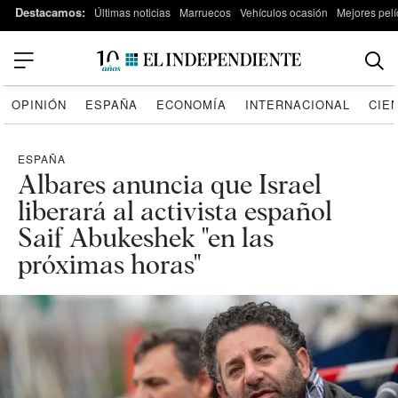
Destacamos:
Últimas noticias
Marruecos
Vehículos ocasión
Mejores pelí
OPINIÓN
ESPAÑA
ECONOMÍA
INTERNACIONAL
CIE
ESPAÑA
Albares anuncia que Israel
liberará al activista español
Saif Abukeshek "en las
próximas horas"