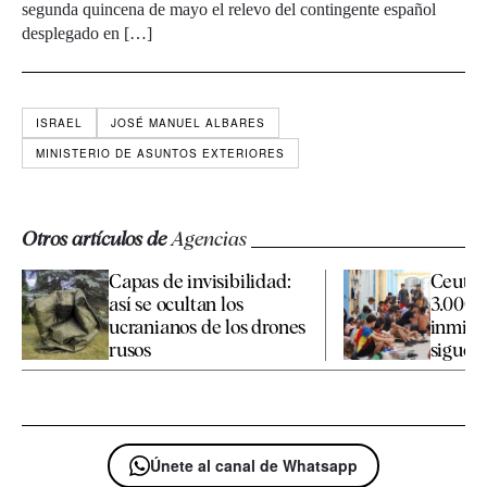
segunda quincena de mayo el relevo del contingente español
desplegado en […]
ISRAEL
JOSÉ MANUEL ALBARES
MINISTERIO DE ASUNTOS EXTERIORES
Otros artículos de
Agencias
Capas de invisibilidad:
Ceuta 
así se ocultan los
3.000 
ucranianos de los drones
inmigr
rusos
siguen 
Únete al canal de Whatsapp