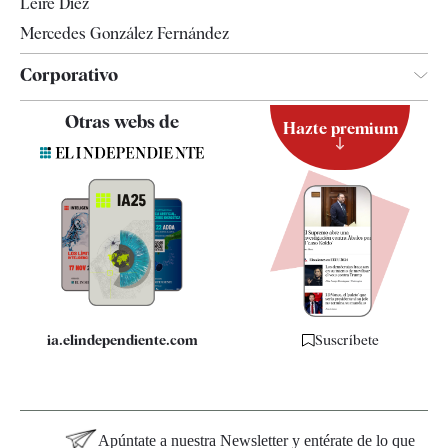
Leire Díez
Mercedes González Fernández
Corporativo
Contacto
Otras webs de
Hazte premium
Suscripción
Newsletter
Apps
Quiénes somos
Especificaciones
ia.elindependiente.com
Suscríbete
Apúntate a nuestra Newsletter y entérate de lo que