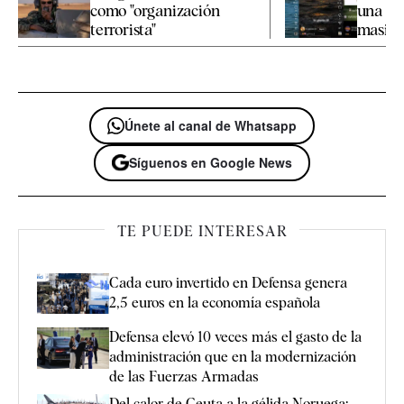
como "organización
una nu
terrorista"
masiva 
Únete al canal de Whatsapp
Síguenos en Google News
TE PUEDE INTERESAR
Cada euro invertido en Defensa genera
2,5 euros en la economía española
Defensa elevó 10 veces más el gasto de la
administración que en la modernización
de las Fuerzas Armadas
Del calor de Ceuta a la gélida Noruega: