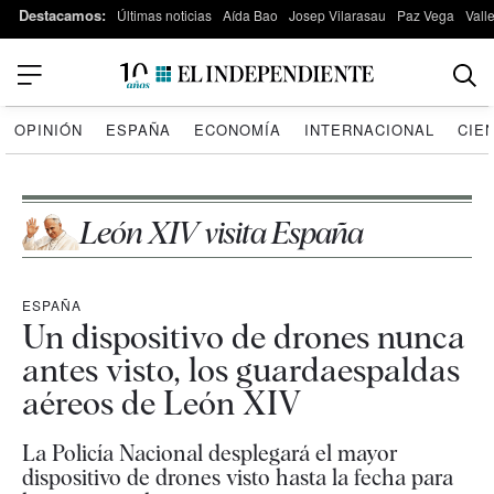
Destacamos:
Últimas noticias
Aída Bao
Josep Vilarasau
Paz Vega
Vall
OPINIÓN
ESPAÑA
ECONOMÍA
INTERNACIONAL
CIE
León XIV visita España
ESPAÑA
Un dispositivo de drones nunca
antes visto, los guardaespaldas
aéreos de León XIV
La Policía Nacional desplegará el mayor
dispositivo de drones visto hasta la fecha para