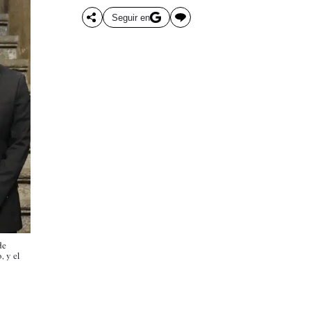
Seguir en
de
, y el