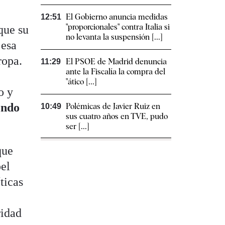
El Gobierno anuncia medidas
12:51
"proporcionales" contra Italia si
que su
no levanta la suspensión [...]
 esa
ropa.
El PSOE de Madrid denuncia
11:29
ante la Fiscalía la compra del
"ático [...]
o y
endo
Polémicas de Javier Ruiz en
10:49
sus cuatro años en TVE, pudo
ser [...]
que
el
ticas
ridad