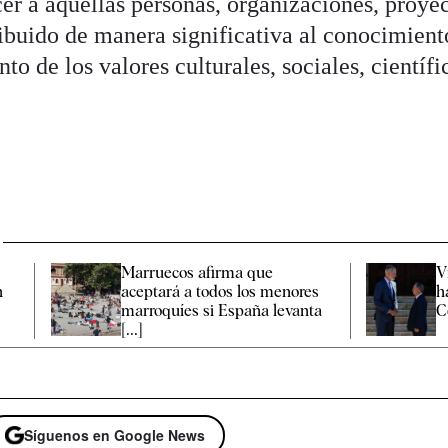
er a aquellas personas, organizaciones, proyec
ribuido de manera significativa al conocimient
o de los valores culturales, sociales, científi
Marruecos afirma que
V
n
aceptará a todos los menores
h
marroquíes si España levanta
Ce
[...]
Síguenos en Google News