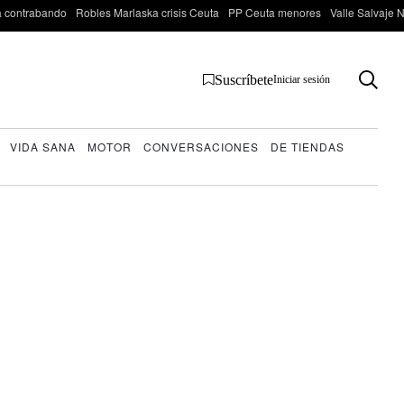
 contrabando
Robles Marlaska crisis Ceuta
PP Ceuta menores
Valle Salvaje N
Suscríbete
Iniciar sesión
VIDA SANA
MOTOR
CONVERSACIONES
DE TIENDAS