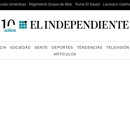
culas románticas
Regimiento Duque de Alba
Trump El Sayed
Laureano Oubiña
CIA
SOCIEDAD
GENTE
DEPORTES
TENDENCIAS
TELEVISIÓN
ARTÍCULOS