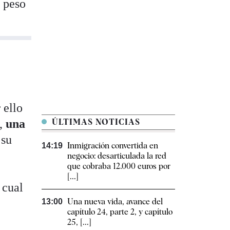
 peso
 ello
s,
una
ÚLTIMAS NOTICIAS
 su
Inmigración convertida en
14:19
negocio: desarticulada la red
que cobraba 12.000 euros por
[...]
 cual
Una nueva vida, avance del
13:00
capítulo 24, parte 2, y capítulo
25, [...]