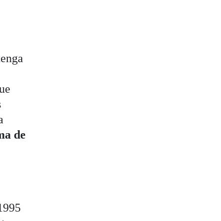
tenga
que
s
a
oma de
 1995