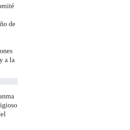
omité
eño de
iones
y a la
uanma
tigioso
del