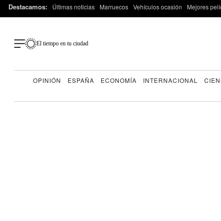
Destacamos:
Últimas noticias
Marruecos
Vehículos ocasión
Mejores pelí
El tiempo en tu ciudad
OPINIÓN
ESPAÑA
ECONOMÍA
INTERNACIONAL
CIEN