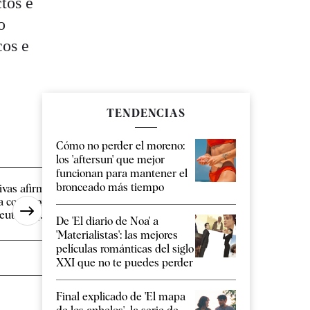
tos e
o
cos e
TENDENCIAS
Cómo no perder el moreno:
los 'aftersun' que mejor
funcionan para mantener el
bronceado más tiempo
ivas afirma que Felipe VI se
Galicia activa el prot
a comprometido a visitar
hantavirus tras el pos
uta, "y [...]
un turista [...]
De 'El diario de Noa' a
'Materialistas': las mejores
películas románticas del siglo
XXI que no te puedes perder
Final explicado de 'El mapa