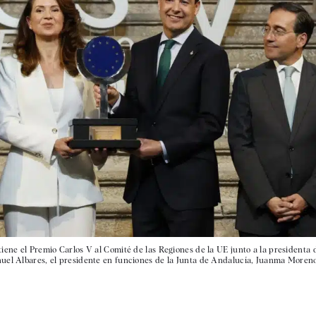
iene el Premio Carlos V al Comité de las Regiones de la UE junto a la presidenta 
uel Albares, el presidente en funciones de la Junta de Andalucía, Juanma Moreno