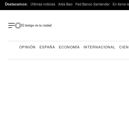
Destacamos:
Últimas noticias
Aída Bao
Fed Banco Santander
En tierra 
El tiempo en tu ciudad
OPINIÓN
ESPAÑA
ECONOMÍA
INTERNACIONAL
CIEN