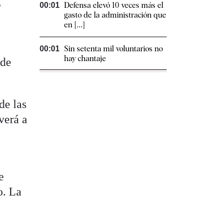
e
Defensa elevó 10 veces más el
00:01
gasto de la administración que
en [...]
Sin setenta mil voluntarios no
00:01
hay chantaje
 de
de las
verá a
e
o. La