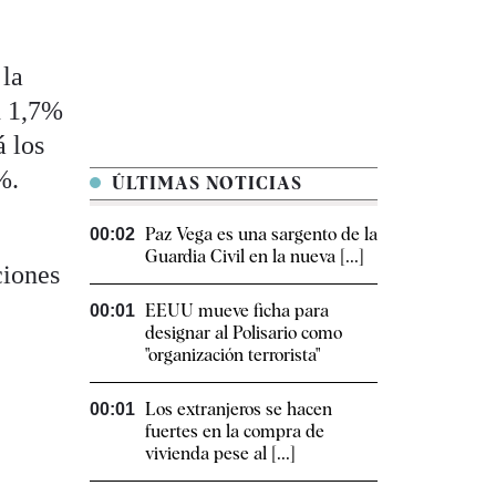
 la
n 1,7%
á los
%.
ÚLTIMAS NOTICIAS
Paz Vega es una sargento de la
00:02
Guardia Civil en la nueva [...]
ciones
EEUU mueve ficha para
00:01
designar al Polisario como
"organización terrorista"
Los extranjeros se hacen
00:01
fuertes en la compra de
vivienda pese al [...]