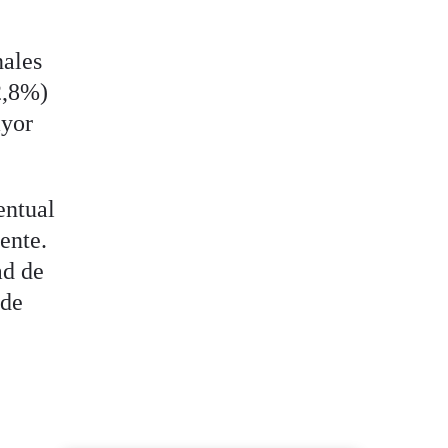
nales
2,8%)
ayor
entual
ente.
ad de
 de