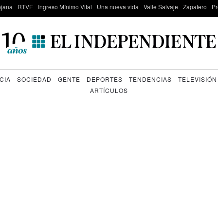
lejana
RTVE
Ingreso Mínimo Vital
Una nueva vida
Valle Salvaje
Zapatero
Pr
CIA
SOCIEDAD
GENTE
DEPORTES
TENDENCIAS
TELEVISIÓN
ARTÍCULOS