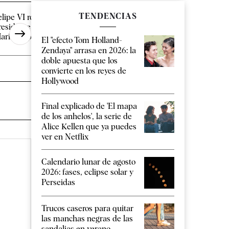
TENDENCIAS
elipe VI recibe este jueves al
Infantino estudia ent
residente de Ceuta en
final del Mundial 20
arivent para [...]
Marruecos a cambio [
El "efecto Tom Holland-
Zendaya" arrasa en 2026: la
doble apuesta que los
convierte en los reyes de
Hollywood
Final explicado de 'El mapa
de los anhelos', la serie de
Alice Kellen que ya puedes
ver en Netflix
Calendario lunar de agosto
2026: fases, eclipse solar y
Perseidas
Trucos caseros para quitar
las manchas negras de las
sandalias en verano