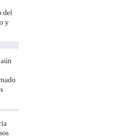
o del
o y
 aún
imado
os
cia
sos