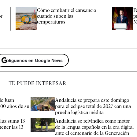
Cómo combatir el cansancio​
F
or
cuando suben las
p
temperaturas
M
Síguenos en Google News
TE PUEDE INTERESAR
 de Juan
Andalucía se prepara este domingo
500 años de su
para el eclipse total de 2027 con una
prueba logística inédita
luz suma 13
Andalucía se reivindica como motor
tener las 13
de la lengua española en la era digital
ante el centenario de la Generación