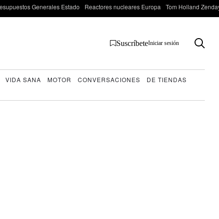
esupuestos Generales Estado
Reactores nucleares Europa
Tom Holland Zenda
Suscríbete
Iniciar sesión
VIDA SANA
MOTOR
CONVERSACIONES
DE TIENDAS