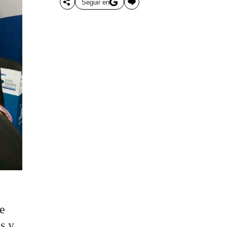
Seguir en
de
s y