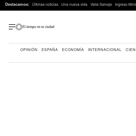
Destacamos:
Últimas noticias
Una nueva vida
Valle Salvaje
Ingreso Míni
El tiempo en tu ciudad
OPINIÓN
ESPAÑA
ECONOMÍA
INTERNACIONAL
CIEN