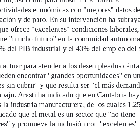
ctor, así como para mostrar las "buenas"
actividades económicas con "mejores" datos de
iación y de paro. En su intervención ha subray
que ofrece "excelentes" condiciones laborales,
iene "mucho futuro" en la comunidad autónoma
% del PIB industrial y el 43% del empleo del s
n actuar para atender a los desempleados cánta
ueden encontrar "grandes oportunidades" en u
s sin cubrir" y que resulta ser "el más deman
abajo. Arasti ha indicado que en Cantabria hay
 la industria manufacturera, de los cuales 1.2
acado que el metal es un sector que "no tiene
eres" y promueve la inclusión con "excelentes"