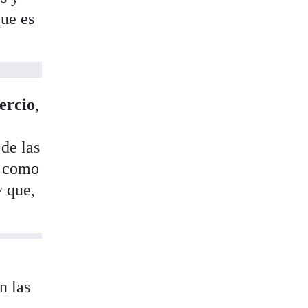
que es
ercio
,
de las
í como
y que,
n las