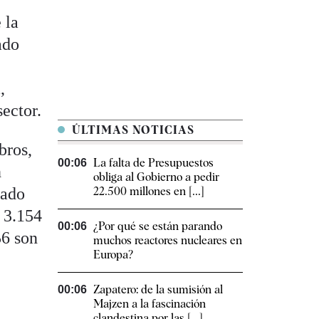
 la
ado
,
ector.
ÚLTIMAS NOTICIAS
bros,
La falta de Presupuestos
00:06
n
obliga al Gobierno a pedir
dado
22.500 millones en [...]
 3.154
¿Por qué se están parando
00:06
56 son
muchos reactores nucleares en
Europa?
Zapatero: de la sumisión al
00:06
Majzen a la fascinación
clandestina por las [...]