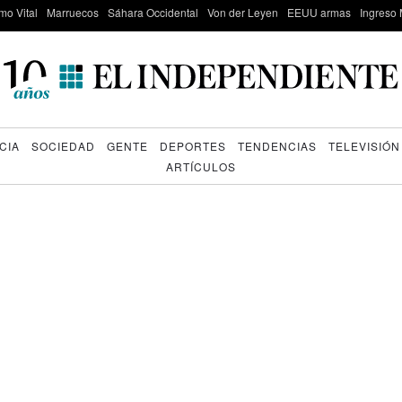
mo Vital
Marruecos
Sáhara Occidental
Von der Leyen
EEUU armas
Ingreso 
CIA
SOCIEDAD
GENTE
DEPORTES
TENDENCIAS
TELEVISIÓN
ARTÍCULOS