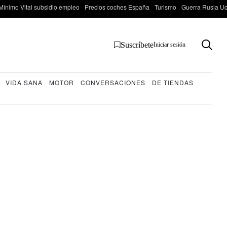
Mínimo Vital subsidio empleo
Precios coches España
Turismo
Guerra Rusia Ucr
Suscríbete
Iniciar sesión
VIDA SANA
MOTOR
CONVERSACIONES
DE TIENDAS