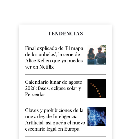
TENDENCIAS
Final explicado de 'El mapa
de los anhelos', la serie de
Alice Kellen que ya puedes
ver en Netflix
Calendario lunar de agosto
2026: fases, eclipse solar y
Perseidas
Claves y prohibiciones de la
nueva ley de Inteligencia
Artificial: así queda el nuevo
escenario legal en Europa