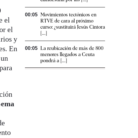
0
Movimientos tectónicos en
00:05
e el
RTVE de cara al próximo
curso: ¿sustituirá Jesús Cintora
or el
[...]
rios y
es. En
La reubicación de más de 800
00:05
menores llegados a Ceuta
 un
pondrá a [...]
 para
ación
ema
de
ento