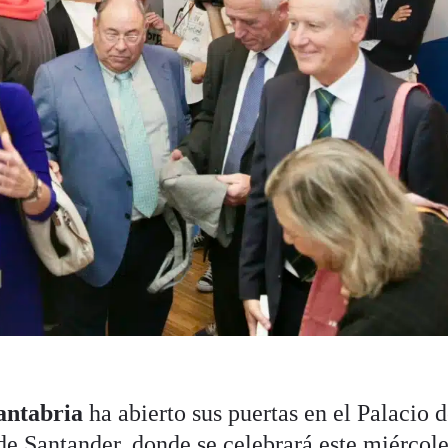
antabria
ha abierto sus puertas en el Palacio 
e Santander, donde se celebrará este miércole